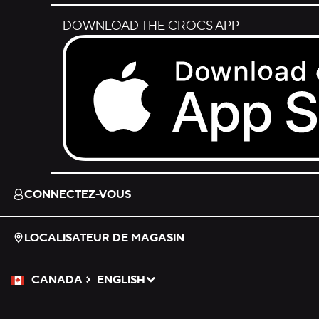
DOWNLOAD THE CROCS APP
Download on the App Store.
CONNECTEZ-VOUS
LOCALISATEUR DE MAGASIN
CANADA
ENGLISH
Veuillez sélectionner une langue
Sélectionné