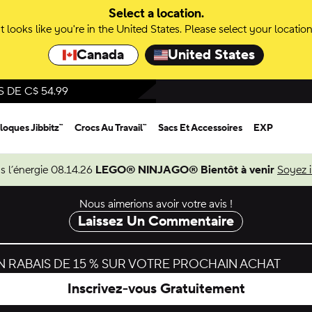
Select a location.
It looks like you're in the United States. Please select your location
Canada
United States
DE C$ 54.99
loques Jibbitz™
Crocs Au Travail™
Sacs Et Accessoires
EXP
s l’énergie 08.14.26
LEGO® NINJAGO® Bientôt à venir
Soyez 
Nous aimerions avoir votre avis !
Laissez Un Commentaire
 RABAIS DE 15 % SUR VOTRE PROCHAIN ACHAT
Inscrivez-vous Gratuitement