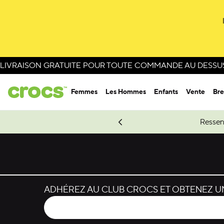
Passer à la sélection de couleurs
Passer aux détails du produit
LIVRAISON GRATUITE POUR TOUTE COMMANDE AU DESSUS 
Femmes
Les Hommes
Enfants
Vente
Bre
e Spider-Man.
Magasinez Spider-Man
Ressen
ADHÉREZ AU CLUB CROCS ET OBTENEZ UN