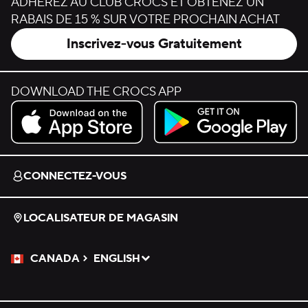
ADHÉREZ AU CLUB CROCS ET OBTENEZ UN
RABAIS DE 15 % SUR VOTRE PROCHAIN ACHAT
Inscrivez-vous Gratuitement
DOWNLOAD THE CROCS APP
Download on the App Store.
Get it on Google Play.
CONNECTEZ-VOUS
LOCALISATEUR DE MAGASIN
CANADA
ENGLISH
Veuillez sélectionner une langue
Sélectionné