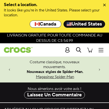
Passer à la sélection de couleurs
Select a location.
It looks like you're in the United States. Please select your
Passer aux détails du produit
location.
Canada
United States
LIVRAISON GRATUITE POUR TOUTE COMMANDE AU
DESSUS DE C$ 54.99
Recherche
Men
Costume classique, nouveaux
4.26
mouvements.
 à venir
Nouveaux styles de Spider-Man.
Magasinez Spider-Man
Nous aimerions avoir votre avis !
Laissez Un Commentaire