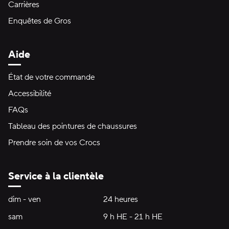
Carrières
Enquêtes de Gros
Aide
État de votre commande
Accessibilité
FAQs
Tableau des pointures de chaussures
Prendre soin de vos Crocs
Service à la clientèle
Heures d'ouverture:
dim - ven
dimanche à vendredi
24 heures
24 heures
sam
samedi
9 h HE - 21 h HE
9 h HE - 21 h HE