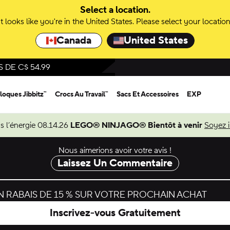
Select a location.
It looks like you're in the United States. Please select your location
Canada
United States
DE C$ 54.99
loques Jibbitz™
Crocs Au Travail™
Sacs Et Accessoires
EXP
s l’énergie 08.14.26
LEGO® NINJAGO® Bientôt à venir
Soyez 
Nous aimerions avoir votre avis !
Laissez Un Commentaire
 RABAIS DE 15 % SUR VOTRE PROCHAIN ACHAT
Inscrivez-vous Gratuitement