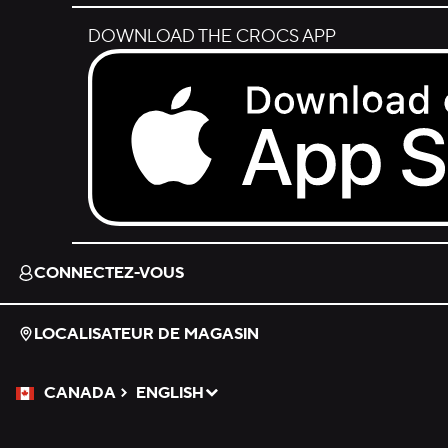
DOWNLOAD THE CROCS APP
Download on the App Store.
CONNECTEZ-VOUS
LOCALISATEUR DE MAGASIN
CANADA
ENGLISH
Veuillez sélectionner une langue
Sélectionné