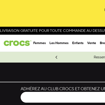
Passer à la sélection de couleurs
Passer aux détails du produit
LIVRAISON GRATUITE POUR TOUTE COMMANDE AU DESSUS 
Femmes
Les Hommes
Enfants
Vente
Bre
e Spider-Man.
Magasinez Spider-Man
Ressen
ADHÉREZ AU CLUB CROCS ET OBTENEZ UN