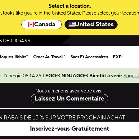
Select a location.
It looks like you're in the United States. Please select your location
Canada
United States
DE C$ 54.99
loques Jibbitz™
Crocs Au Travail™
Sacs Et Accessoires
EXP
s l’énergie 08.14.26
LEGO® NINJAGO® Bientôt à venir
Soyez 
Nous aimerions avoir votre avis !
Laissez Un Commentaire
 RABAIS DE 15 % SUR VOTRE PROCHAIN ACHAT
Inscrivez-vous Gratuitement