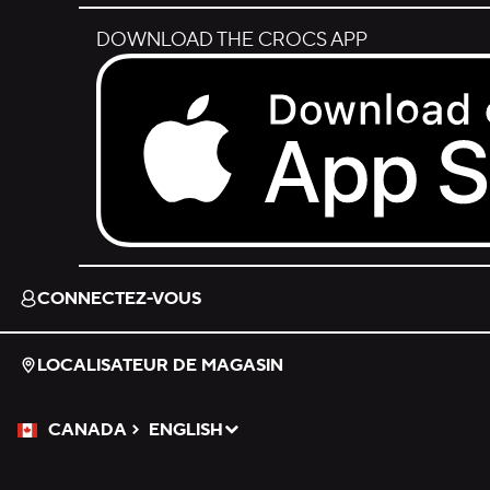
DOWNLOAD THE CROCS APP
Download on the App Store.
CONNECTEZ-VOUS
LOCALISATEUR DE MAGASIN
CANADA
ENGLISH
Veuillez sélectionner une langue
Sélectionné