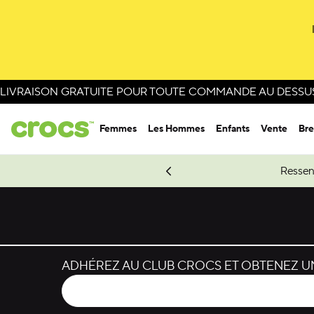
Passer à la sélection de couleurs
Passer aux détails du produit
LIVRAISON GRATUITE POUR TOUTE COMMANDE AU DESSUS 
Femmes
Les Hommes
Enfants
Vente
Bre
e Spider-Man.
Magasinez Spider-Man
Ressen
ADHÉREZ AU CLUB CROCS ET OBTENEZ UN