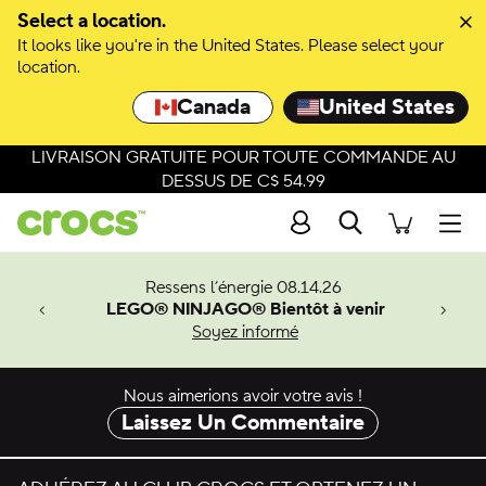
Passer à la sélection de couleurs
Select a location.
It looks like you're in the United States. Please select your
Passer aux détails du produit
location.
Canada
United States
LIVRAISON GRATUITE POUR TOUTE COMMANDE AU
DESSUS DE C$ 54.99
Recherche
Men
veaux
Ressens l’énergie 08.14.26
LEGO® NINJAGO® Bientôt à venir
er-Man.
Soyez informé
an
Nous aimerions avoir votre avis !
Laissez Un Commentaire