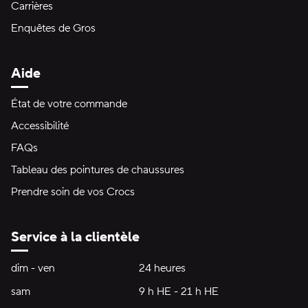
Carrières
Enquêtes de Gros
Aide
État de votre commande
Accessibilité
FAQs
Tableau des pointures de chaussures
Prendre soin de vos Crocs
Service à la clientèle
Heures d'ouverture:
dim - ven
dimanche à vendredi
24 heures
24 heures
sam
samedi
9 h HE - 21 h HE
9 h HE - 21 h HE