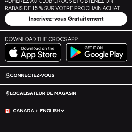
ADHÉREZ AU CLUB CROCS ET OBTENEZ UN
RABAIS DE 15 % SUR VOTRE PROCHAIN ACHAT
Inscrivez-vous Gratuitement
DOWNLOAD THE CROCS APP
Download on the App Store.
Get it on Google Play.
CONNECTEZ-VOUS
LOCALISATEUR DE MAGASIN
CANADA
ENGLISH
Veuillez sélectionner une langue
Sélectionné