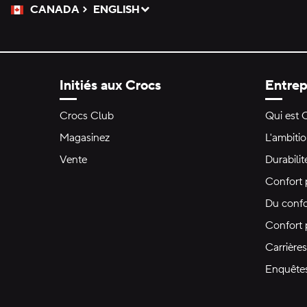
CANADA
ENGLISH
Veuillez sélectionner une langue
Sélectionné
Initiés aux Crocs
Entrep
Crocs Club
Qui est 
Magasinez
L'ambiti
Vente
Durabilit
Confort 
Du confo
Confort
Carrières
Enquête