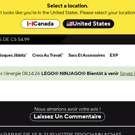
Select a location.
It looks like you're in the United States. Please select your location
Canada
United States
DE C$ 54.99
loques Jibbitz™
Crocs Au Travail™
Sacs Et Accessoires
EXP
s l’énergie 08.14.26
LEGO® NINJAGO® Bientôt à venir
Soyez 
Nous aimerions avoir votre avis !
Laissez Un Commentaire