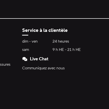
Service à la clientèle
Heures d'ouverture:
dim - ven
dimanche à vendredi
24 heures
24 heures
sam
samedi
9 h HE - 21 h HE
9 h HE - 21 h HE
Live Chat
ssures
Communiquez avec nous