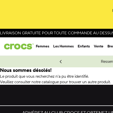
LIVRAISON GRATUITE POUR TOUTE COMMANDE AU DESSUS 
Femmes
Les Hommes
Enfants
Vente
Bre
e Spider-Man.
Magasinez Spider-Man
Ressen
Nous sommes désolés!
Le produit que vous recherchez n'a pu être identifié.
Veuillez consulter notre catalogue pour trouver un autre produit.