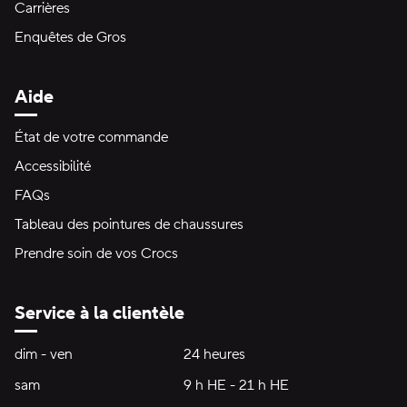
Carrières
Enquêtes de Gros
Aide
État de votre commande
Accessibilité
FAQs
Tableau des pointures de chaussures
Prendre soin de vos Crocs
Service à la clientèle
Heures d'ouverture:
dim - ven
dimanche à vendredi
24 heures
24 heures
sam
samedi
9 h HE - 21 h HE
9 h HE - 21 h HE