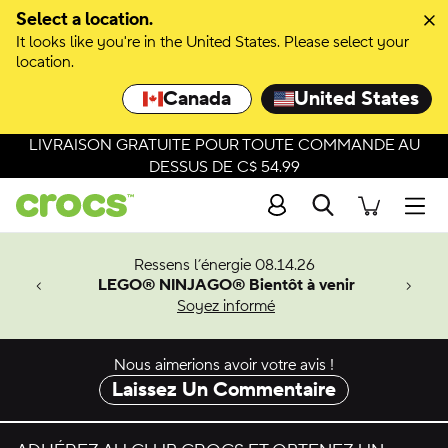
Passer à la sélection de couleurs
Select a location.
It looks like you're in the United States. Please select your
Passer aux détails du produit
location.
Canada
United States
LIVRAISON GRATUITE POUR TOUTE COMMANDE AU
DESSUS DE C$ 54.99
Recherche
Men
veaux
Ressens l’énergie 08.14.26
LEGO® NINJAGO® Bientôt à venir
er-Man.
Soyez informé
an
Nous aimerions avoir votre avis !
Laissez Un Commentaire