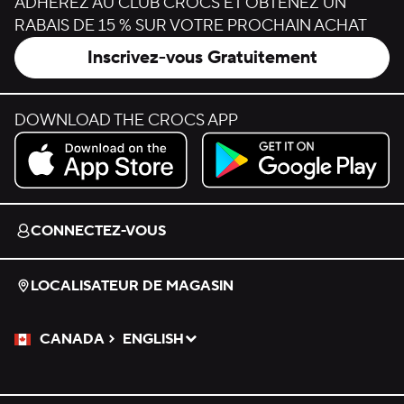
ADHÉREZ AU CLUB CROCS ET OBTENEZ UN
RABAIS DE 15 % SUR VOTRE PROCHAIN ACHAT
Inscrivez-vous Gratuitement
DOWNLOAD THE CROCS APP
Download on the App Store.
Get it on Google Play.
CONNECTEZ-VOUS
LOCALISATEUR DE MAGASIN
CANADA
ENGLISH
Veuillez sélectionner une langue
Sélectionné