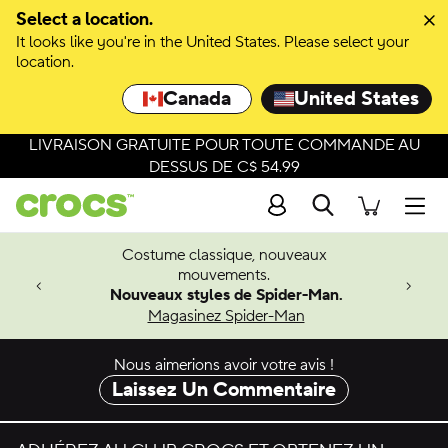
Passer à la sélection de couleurs
Select a location.
It looks like you're in the United States. Please select your
Passer aux détails du produit
location.
Canada
United States
LIVRAISON GRATUITE POUR TOUTE COMMANDE AU
DESSUS DE C$ 54.99
Recherche
Men
Costume classique, nouveaux
4.26
mouvements.
 à venir
Nouveaux styles de Spider-Man.
Magasinez Spider-Man
Nous aimerions avoir votre avis !
Laissez Un Commentaire