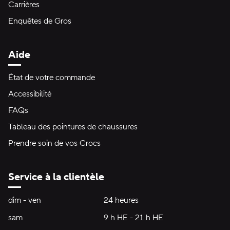
Carrières
Enquêtes de Gros
Aide
État de votre commande
Accessibilité
FAQs
Tableau des pointures de chaussures
Prendre soin de vos Crocs
Service à la clientèle
Heures d'ouverture:
dim - ven
dimanche à vendredi
24 heures
24 heures
sam
samedi
9 h HE - 21 h HE
9 h HE - 21 h HE