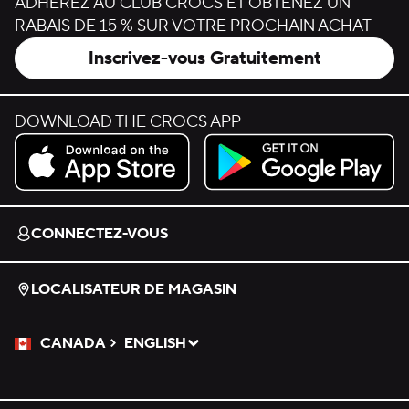
ADHÉREZ AU CLUB CROCS ET OBTENEZ UN
RABAIS DE 15 % SUR VOTRE PROCHAIN ACHAT
Inscrivez-vous Gratuitement
DOWNLOAD THE CROCS APP
Download on the App Store.
Get it on Google Play.
CONNECTEZ-VOUS
LOCALISATEUR DE MAGASIN
CANADA
ENGLISH
Veuillez sélectionner une langue
Sélectionné