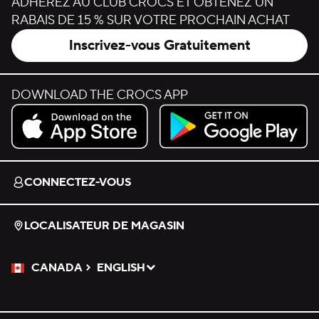
ADHÉREZ AU CLUB CROCS ET OBTENEZ UN
RABAIS DE 15 % SUR VOTRE PROCHAIN ACHAT
Inscrivez-vous Gratuitement
DOWNLOAD THE CROCS APP
Download on the App Store.
Get it on Google Play.
CONNECTEZ-VOUS
LOCALISATEUR DE MAGASIN
CANADA
ENGLISH
Veuillez sélectionner une langue
Sélectionné