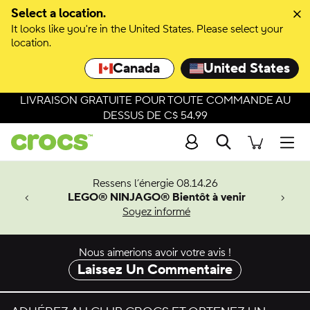
Passer à la sélection de couleurs
Select a location.
It looks like you're in the United States. Please select your
Passer aux détails du produit
location.
Canada
United States
LIVRAISON GRATUITE POUR TOUTE COMMANDE AU
DESSUS DE C$ 54.99
Recherche
Men
veaux
Ressens l’énergie 08.14.26
LEGO® NINJAGO® Bientôt à venir
er-Man.
Soyez informé
an
Nous aimerions avoir votre avis !
Laissez Un Commentaire