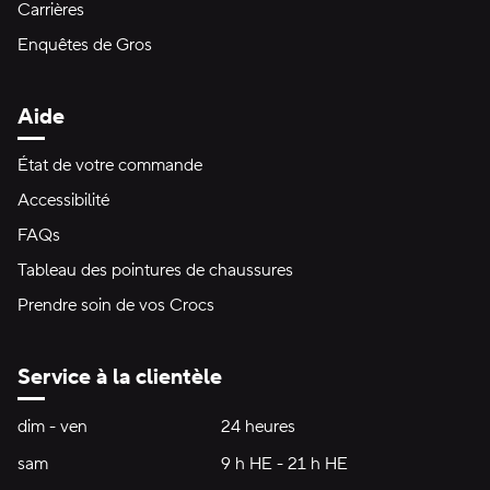
Carrières
Enquêtes de Gros
Aide
État de votre commande
Accessibilité
FAQs
Tableau des pointures de chaussures
Prendre soin de vos Crocs
Service à la clientèle
Heures d'ouverture:
dim - ven
dimanche à vendredi
24 heures
24 heures
sam
samedi
9 h HE - 21 h HE
9 h HE - 21 h HE