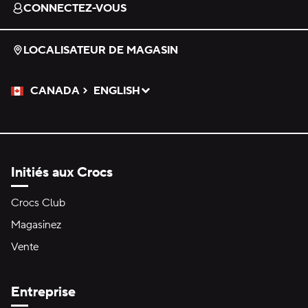
CONNECTEZ-VOUS
LOCALISATEUR DE MAGASIN
CANADA
ENGLISH
Veuillez sélectionner une langue
Sélectionné
Initiés aux Crocs
Crocs Club
Magasinez
Vente
Entreprise