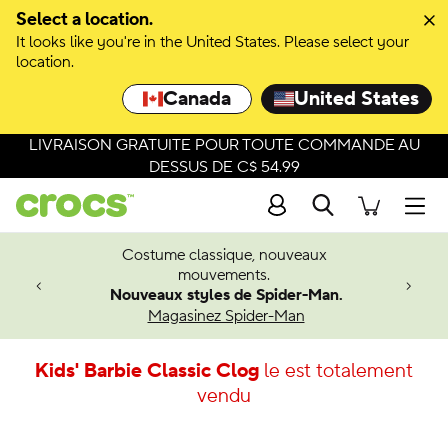
Select a location.
It looks like you're in the United States. Please select your
location.
Canada
United States
LIVRAISON GRATUITE POUR TOUTE COMMANDE AU
DESSUS DE C$ 54.99
Recherche
Men
Costume classique, nouveaux
4.26
mouvements.
 à venir
Nouveaux styles de Spider-Man.
Magasinez Spider-Man
Kids' Barbie Classic Clog
le est totalement
vendu