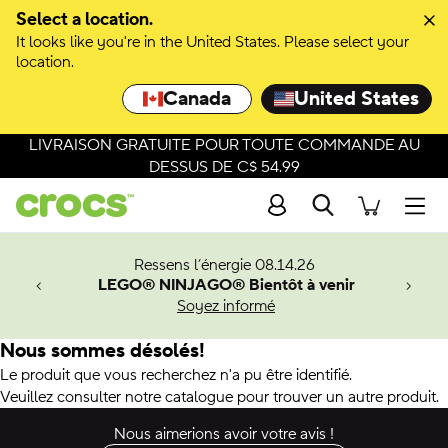
Select a location.
It looks like you're in the United States. Please select your
location.
Canada
United States
LIVRAISON GRATUITE POUR TOUTE COMMANDE AU
DESSUS DE C$ 54.99
Recherche
Men
veaux
Ressens l’énergie 08.14.26
LEGO® NINJAGO® Bientôt à venir
er-Man.
Soyez informé
an
Nous sommes désolés!
Le produit que vous recherchez n'a pu être identifié.
Veuillez consulter notre catalogue pour trouver un autre produit.
Nous aimerions avoir votre avis !