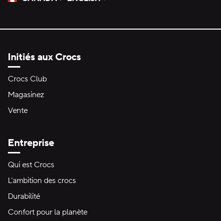
Veuillez sélectionner une langue
Sélectionné
Initiés aux Crocs
Crocs Club
Magasinez
Vente
Entreprise
Qui est Crocs
L'ambition des crocs
Durabilité
Confort pour la planète