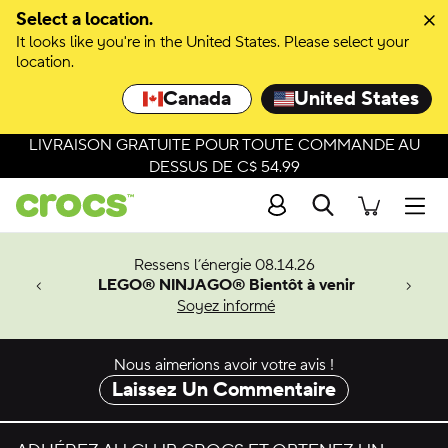
Passer à la sélection de couleurs
Select a location.
It looks like you're in the United States. Please select your
Passer aux détails du produit
location.
Canada
United States
LIVRAISON GRATUITE POUR TOUTE COMMANDE AU
DESSUS DE C$ 54.99
Recherche
Men
veaux
Ressens l’énergie 08.14.26
LEGO® NINJAGO® Bientôt à venir
er-Man.
Soyez informé
an
Nous aimerions avoir votre avis !
Laissez Un Commentaire