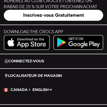
ADHÉREZ AU CLUB CROCS ET OBTENEZ UN
RABAIS DE 15 % SUR VOTRE PROCHAIN ACHAT
Inscrivez-vous Gratuitement
DOWNLOAD THE CROCS APP
Download on the App Store.
Get it on Google Play.
CONNECTEZ-VOUS
LOCALISATEUR DE MAGASIN
CANADA
ENGLISH
Veuillez sélectionner une langue
Sélectionné