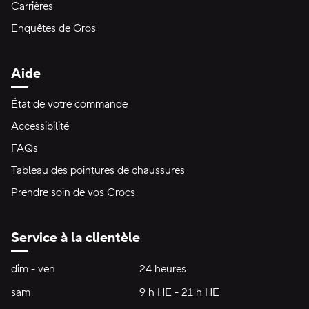
Carrières
Enquêtes de Gros
Aide
État de votre commande
Accessibilité
FAQs
Tableau des pointures de chaussures
Prendre soin de vos Crocs
Service à la clientèle
Heures d'ouverture:
dim - ven
dimanche à vendredi
24 heures
24 heures
sam
samedi
9 h HE - 21 h HE
9 h HE - 21 h HE