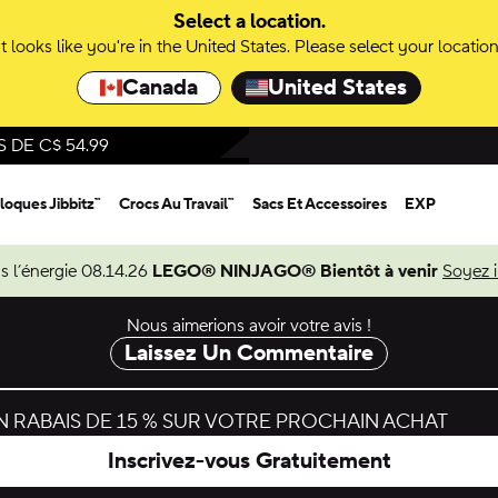
Select a location.
It looks like you're in the United States. Please select your location
Canada
United States
DE C$ 54.99
loques Jibbitz™
Crocs Au Travail™
Sacs Et Accessoires
EXP
s l’énergie 08.14.26
LEGO® NINJAGO® Bientôt à venir
Soyez 
Nous aimerions avoir votre avis !
Laissez Un Commentaire
 RABAIS DE 15 % SUR VOTRE PROCHAIN ACHAT
Inscrivez-vous Gratuitement