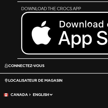
DOWNLOAD THE CROCS APP
Download on the App Store.
CONNECTEZ-VOUS
LOCALISATEUR DE MAGASIN
CANADA
ENGLISH
Veuillez sélectionner une langue
Sélectionné