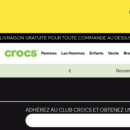
Passer à la sélection de couleurs
Passer aux détails du produit
LIVRAISON GRATUITE POUR TOUTE COMMANDE AU DESSUS 
Femmes
Les Hommes
Enfants
Vente
Bre
e Spider-Man.
Magasinez Spider-Man
Ressen
ADHÉREZ AU CLUB CROCS ET OBTENEZ UN