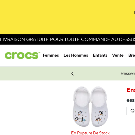
LIVRAISON GRATUITE POUR TOUTE COMMANDE AU DESSUS 
Femmes
Les Hommes
Enfants
Vente
Bre
e Spider-Man.
Magasinez Spider-Man
Ressen
En
ess
En Rupture De Stock