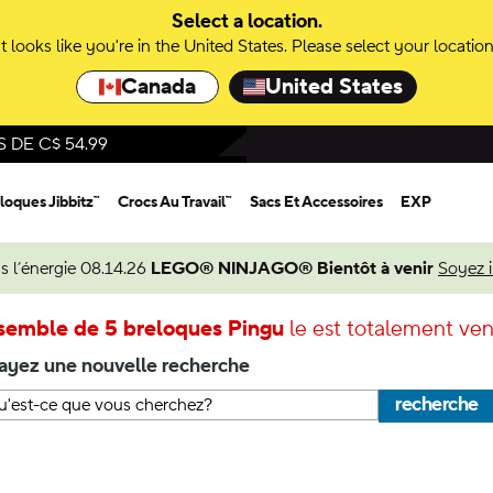
Select a location.
It looks like you're in the United States. Please select your location
Canada
United States
DE C$ 54.99
loques Jibbitz™
Crocs Au Travail™
Sacs Et Accessoires
EXP
s l’énergie 08.14.26
LEGO® NINJAGO® Bientôt à venir
Soyez 
semble de 5 breloques Pingu
le est totalement ve
ayez une nouvelle recherche
recherche