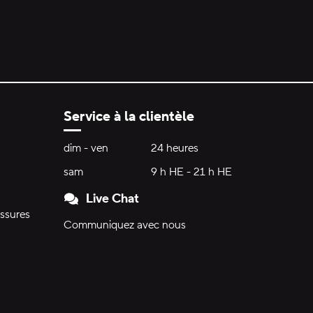
Service à la clientèle
Heures d'ouverture:
dim - ven
dimanche à vendredi
24 heures
24 heures
sam
samedi
9 h HE - 21 h HE
9 h HE - 21 h HE
Live Chat
ssures
Communiquez avec nous