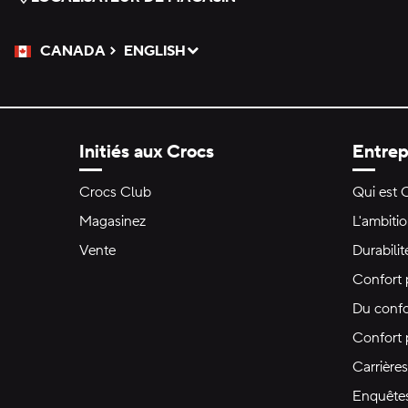
CANADA
ENGLISH
Veuillez sélectionner une langue
Sélectionné
Initiés aux Crocs
Entrep
Crocs Club
Qui est 
Magasinez
L'ambiti
Vente
Durabilit
Confort 
Du confo
Confort
Carrières
Enquête