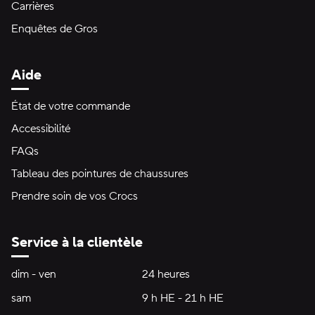
Carrières
Enquêtes de Gros
Aide
État de votre commande
Accessibilité
FAQs
Tableau des pointures de chaussures
Prendre soin de vos Crocs
Service à la clientèle
Heures d'ouverture:
dim - ven
dimanche à vendredi
24 heures
24 heures
sam
samedi
9 h HE - 21 h HE
9 h HE - 21 h HE