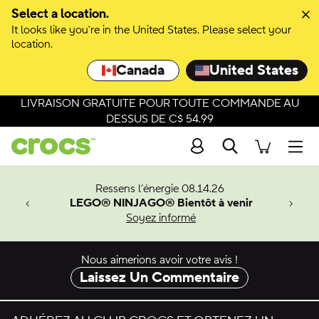
Passer à la sélection de couleurs
Select a location.
It looks like you're in the United States. Please select your
Passer aux détails du produit
location.
Canada
United States
LIVRAISON GRATUITE POUR TOUTE COMMANDE AU
DESSUS DE C$ 54.99
Recherche
Men
veaux
Ressens l’énergie 08.14.26
LEGO® NINJAGO® Bientôt à venir
er-Man.
Soyez informé
an
Nous aimerions avoir votre avis !
Laissez Un Commentaire