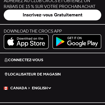
ADHÉREZ AU CLUB CROCS ET OBTENEZ UN
RABAIS DE 15 % SUR VOTRE PROCHAIN ACHAT
Inscrivez-vous Gratuitement
DOWNLOAD THE CROCS APP
Download on the App Store.
Get it on Google Play.
CONNECTEZ-VOUS
LOCALISATEUR DE MAGASIN
CANADA
ENGLISH
Veuillez sélectionner une langue
Sélectionné