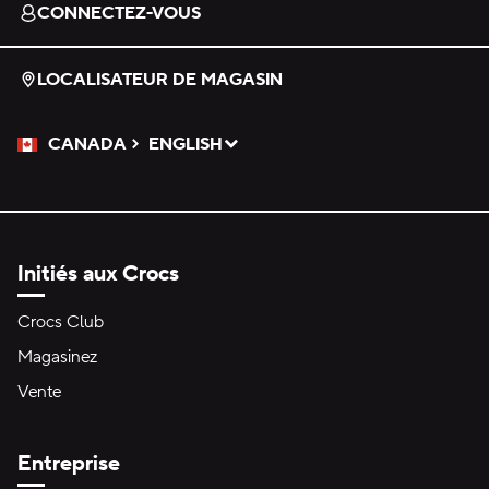
CONNECTEZ-VOUS
LOCALISATEUR DE MAGASIN
CANADA
ENGLISH
Veuillez sélectionner une langue
Sélectionné
Initiés aux Crocs
Crocs Club
Magasinez
Vente
Entreprise