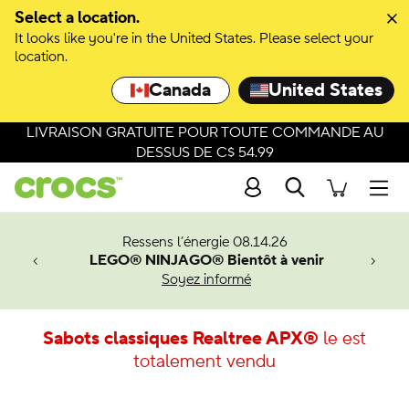
Select a location.
It looks like you're in the United States. Please select your
location.
Canada
United States
LIVRAISON GRATUITE POUR TOUTE COMMANDE AU
DESSUS DE C$ 54.99
Recherche
Men
veaux
Ressens l’énergie 08.14.26
LEGO® NINJAGO® Bientôt à venir
er-Man.
Soyez informé
an
Sabots classiques Realtree APX®
le est
totalement vendu