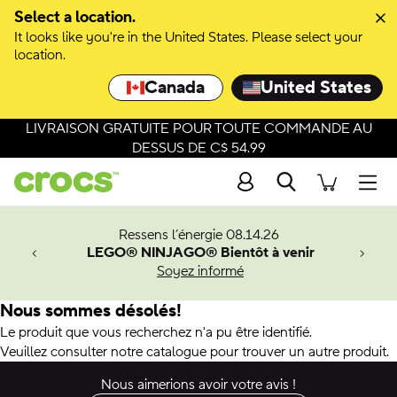
Select a location.
It looks like you're in the United States. Please select your
location.
Canada
United States
LIVRAISON GRATUITE POUR TOUTE COMMANDE AU
DESSUS DE C$ 54.99
Recherche
Men
veaux
Ressens l’énergie 08.14.26
LEGO® NINJAGO® Bientôt à venir
er-Man.
Soyez informé
an
Nous sommes désolés!
Le produit que vous recherchez n'a pu être identifié.
Veuillez consulter notre catalogue pour trouver un autre produit.
Nous aimerions avoir votre avis !