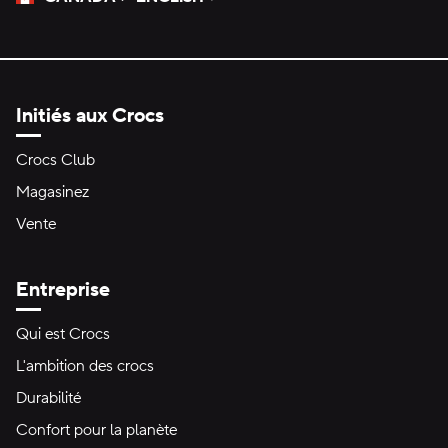
Veuillez sélectionner une langue
Sélectionné
Initiés aux Crocs
Crocs Club
Magasinez
Vente
Entreprise
Qui est Crocs
L'ambition des crocs
Durabilité
Confort pour la planète