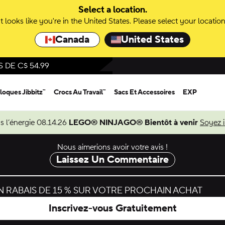
Select a location.
It looks like you're in the United States. Please select your location
Canada
United States
DE C$ 54.99
loques Jibbitz™
Crocs Au Travail™
Sacs Et Accessoires
EXP
s l’énergie 08.14.26
LEGO® NINJAGO® Bientôt à venir
Soyez 
Nous aimerions avoir votre avis !
Laissez Un Commentaire
 RABAIS DE 15 % SUR VOTRE PROCHAIN ACHAT
Inscrivez-vous Gratuitement