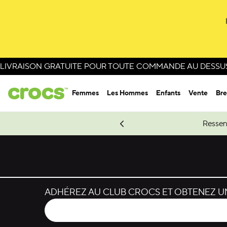
Passer à la sélection de couleurs
Passer aux détails du produit
LIVRAISON GRATUITE POUR TOUTE COMMANDE AU DESSUS 
Femmes
Les Hommes
Enfants
Vente
Bre
e Spider-Man.
Magasinez Spider-Man
Ressen
ADHÉREZ AU CLUB CROCS ET OBTENEZ UN