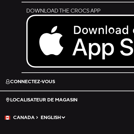
DOWNLOAD THE CROCS APP
Download on the App Store.
CONNECTEZ-VOUS
LOCALISATEUR DE MAGASIN
CANADA
ENGLISH
Veuillez sélectionner une langue
Sélectionné