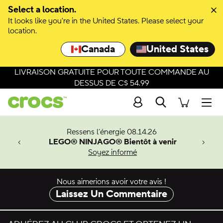
Passer à la sélection de couleurs
Select a location.
It looks like you're in the United States. Please select your
Passer aux détails du produit
location.
Canada
United States
LIVRAISON GRATUITE POUR TOUTE COMMANDE AU
DESSUS DE C$ 54.99
Recherche
Men
veaux
Ressens l’énergie 08.14.26
LEGO® NINJAGO® Bientôt à venir
er-Man.
Soyez informé
an
Nous aimerions avoir votre avis !
Laissez Un Commentaire