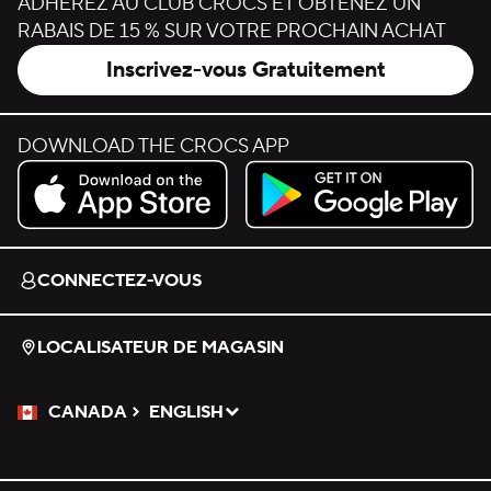
ADHÉREZ AU CLUB CROCS ET OBTENEZ UN
RABAIS DE 15 % SUR VOTRE PROCHAIN ACHAT
Inscrivez-vous Gratuitement
DOWNLOAD THE CROCS APP
Download on the App Store.
Get it on Google Play.
CONNECTEZ-VOUS
LOCALISATEUR DE MAGASIN
CANADA
ENGLISH
Veuillez sélectionner une langue
Sélectionné