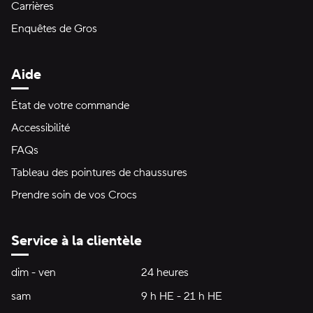
Carrières
Enquêtes de Gros
Aide
État de votre commande
Accessibilité
FAQs
Tableau des pointures de chaussures
Prendre soin de vos Crocs
Service à la clientèle
Heures d'ouverture:
dim - ven
dimanche à vendredi
24 heures
24 heures
sam
samedi
9 h HE - 21 h HE
9 h HE - 21 h HE