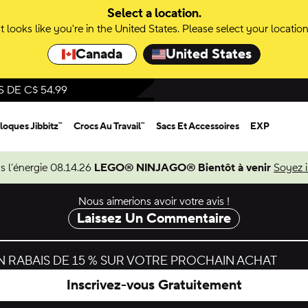
Select a location.
It looks like you're in the United States. Please select your location
Canada
United States
DE C$ 54.99
loques Jibbitz™
Crocs Au Travail™
Sacs Et Accessoires
EXP
s l’énergie 08.14.26
LEGO® NINJAGO® Bientôt à venir
Soyez 
Nous aimerions avoir votre avis !
Laissez Un Commentaire
 RABAIS DE 15 % SUR VOTRE PROCHAIN ACHAT
Inscrivez-vous Gratuitement