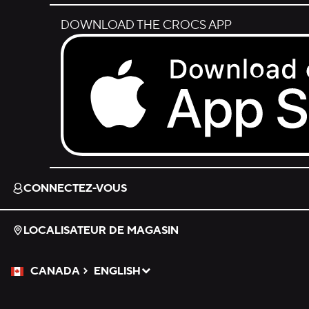
DOWNLOAD THE CROCS APP
Download on the App Store.
CONNECTEZ-VOUS
LOCALISATEUR DE MAGASIN
CANADA
ENGLISH
Veuillez sélectionner une langue
Sélectionné