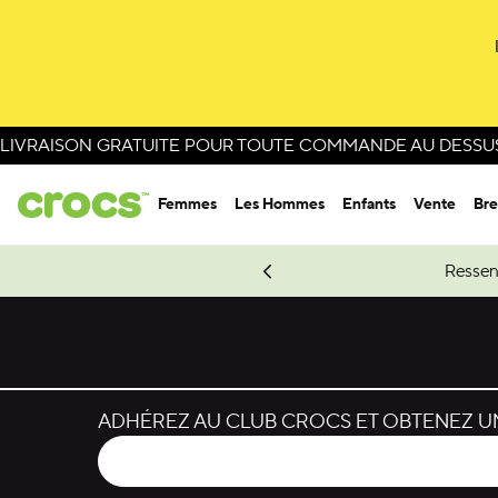
Passer à la sélection de couleurs
Passer aux détails du produit
LIVRAISON GRATUITE POUR TOUTE COMMANDE AU DESSUS 
Femmes
Les Hommes
Enfants
Vente
Bre
e Spider-Man.
Magasinez Spider-Man
Ressen
ADHÉREZ AU CLUB CROCS ET OBTENEZ UN