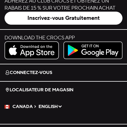
ADHÉREZ AU CLUB CROCS ET OBTENEZ UN
RABAIS DE 15 % SUR VOTRE PROCHAIN ACHAT
Inscrivez-vous Gratuitement
DOWNLOAD THE CROCS APP
Download on the App Store.
Get it on Google Play.
CONNECTEZ-VOUS
LOCALISATEUR DE MAGASIN
CANADA
ENGLISH
Veuillez sélectionner une langue
Sélectionné