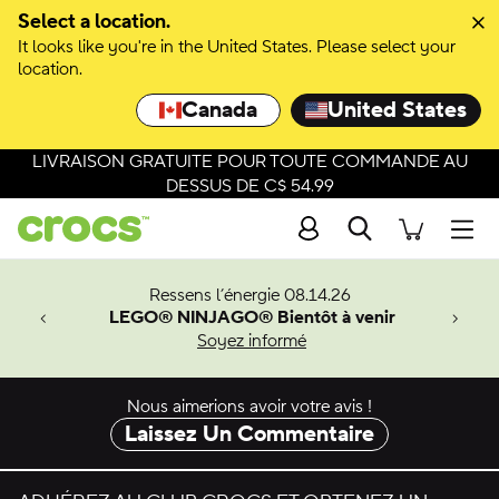
Passer à la sélection de couleurs
Select a location.
It looks like you're in the United States. Please select your
Passer aux détails du produit
location.
Canada
United States
LIVRAISON GRATUITE POUR TOUTE COMMANDE AU
DESSUS DE C$ 54.99
Recherche
Men
veaux
Ressens l’énergie 08.14.26
LEGO® NINJAGO® Bientôt à venir
er-Man.
Soyez informé
an
Nous aimerions avoir votre avis !
Laissez Un Commentaire