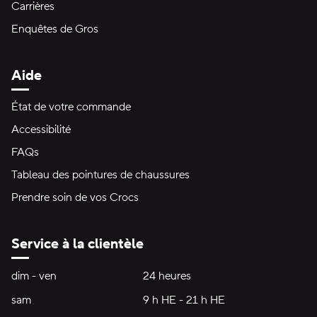
Carrières
Enquêtes de Gros
Aide
État de votre commande
Accessibilité
FAQs
Tableau des pointures de chaussures
Prendre soin de vos Crocs
Service à la clientèle
Heures d'ouverture:
dim - ven
dimanche à vendredi
24 heures
24 heures
sam
samedi
9 h HE - 21 h HE
9 h HE - 21 h HE