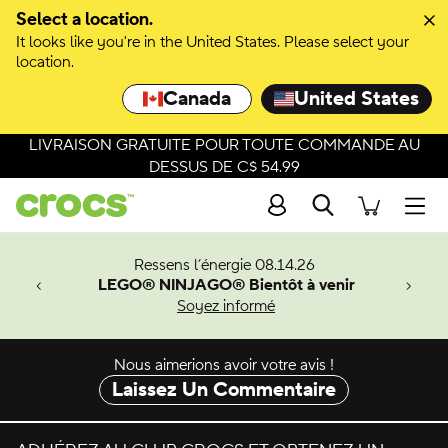
Passer à la sélection de couleurs
Select a location.
It looks like you're in the United States. Please select your
Passer aux détails du produit
location.
Canada
United States
LIVRAISON GRATUITE POUR TOUTE COMMANDE AU
DESSUS DE C$ 54.99
Recherche
Men
veaux
Ressens l’énergie 08.14.26
LEGO® NINJAGO® Bientôt à venir
er-Man.
Soyez informé
an
Nous aimerions avoir votre avis !
Laissez Un Commentaire