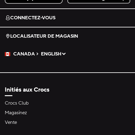
Download on the App Store.
Get it on Google Play.
CONNECTEZ-VOUS
LOCALISATEUR DE MAGASIN
CANADA
ENGLISH
Veuillez sélectionner une langue
Sélectionné
Initiés aux Crocs
Crocs Club
Magasinez
Vente