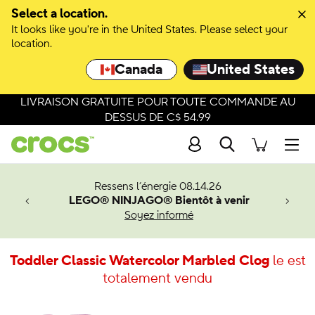
Select a location.
It looks like you're in the United States. Please select your
location.
Canada
United States
LIVRAISON GRATUITE POUR TOUTE COMMANDE AU
DESSUS DE C$ 54.99
Recherche
Men
veaux
Ressens l’énergie 08.14.26
LEGO® NINJAGO® Bientôt à venir
er-Man.
Soyez informé
an
Toddler Classic Watercolor Marbled Clog
le est
totalement vendu