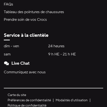
FAQs
Tableau des pointures de chaussures
Prendre soin de vos Crocs
Service à la clientèle
Heures d'ouverture:
dim - ven
dimanche à vendredi
24 heures
24 heures
sam
samedi
9 h HE - 21 h HE
9 h HE - 21 h HE
Live Chat
Communiquez avec nous
Carte du site
Préférences de confidentialité
Modalités d’utilisation
Politique de confidentialité