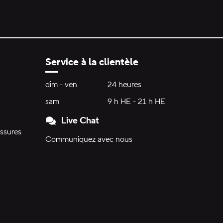
Service à la clientèle
Heures d'ouverture:
dim - ven
dimanche à vendredi
24 heures
24 heures
sam
samedi
9 h HE - 21 h HE
9 h HE - 21 h HE
Live Chat
ssures
Communiquez avec nous