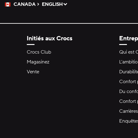
CANADA
ENGLISH
Veuillez sélectionner une langue
Sélectionné
Initiés aux Crocs
Entrep
Crocs Club
Qui est 
Magasinez
L'ambiti
Vente
Durabilit
Confort 
Du confo
Confort
Carrières
Enquête