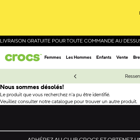
LIVRAISON GRATUITE POUR TOUTE COMMANDE AU DESSUS 
Femmes
Les Hommes
Enfants
Vente
Bre
e Spider-Man.
Magasinez Spider-Man
Ressen
Nous sommes désolés!
Le produit que vous recherchez n'a pu être identifié.
Veuillez consulter notre catalogue pour trouver un autre produit.