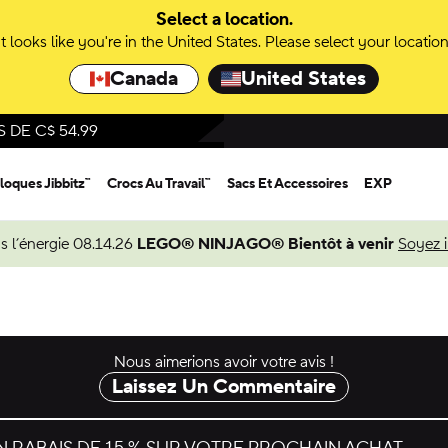
Select a location.
It looks like you're in the United States. Please select your location
Canada
United States
DE C$ 54.99
loques Jibbitz™
Crocs Au Travail™
Sacs Et Accessoires
EXP
s l’énergie 08.14.26
LEGO® NINJAGO® Bientôt à venir
Soyez 
Nous aimerions avoir votre avis !
Laissez Un Commentaire