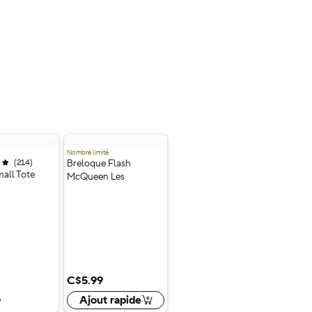
Nombre limité
(
214
)
Évaluation
Breloque Flash
;
f 5 stars;
mall Tote
McQueen Les
rs
Bagnoles
0 couleurs
C$5.99
Ajout rapide
9