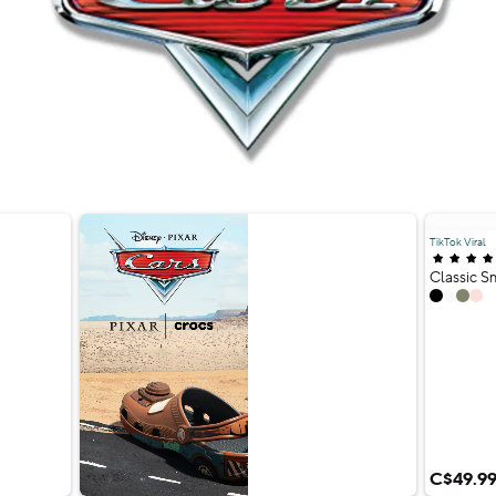
TikTok Viral
5.0 out o
Classic S
4 couleu
C$49.9