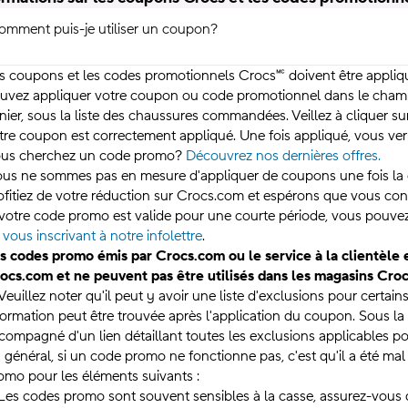
omment puis-je utiliser un coupon?
s coupons et les codes promotionnels Crocs🅪 doivent être appliqu
uvez appliquer votre coupon ou code promotionnel dans le cham
nier, sous la liste des chaussures commandées. Veillez à cliquer su
tre coupon est correctement appliqué. Une fois appliqué, vous ver
us cherchez un code promo?
Découvrez nos dernières offres.
us ne sommes pas en mesure d'appliquer de coupons une fois l
ofitiez de votre réduction sur Crocs.com et espérons que vous c
 votre code promo est valide pour une courte période, vous pouvez
n
vous inscrivant à notre infolettre
.
s codes promo émis par Crocs.com ou le service à la clientèl
ocs.com et ne peuvent pas être utilisés dans les magasins Croc
 Veuillez noter qu'il peut y avoir une liste d'exclusions pour cert
formation peut être trouvée après l'application du coupon. Sous la
compagné d'un lien détaillant toutes les exclusions applicables p
 général, si un code promo ne fonctionne pas, c'est qu'il a été mal sa
omo pour les éléments suivants :
 Les codes promo sont souvent sensibles à la casse, assurez-vous d