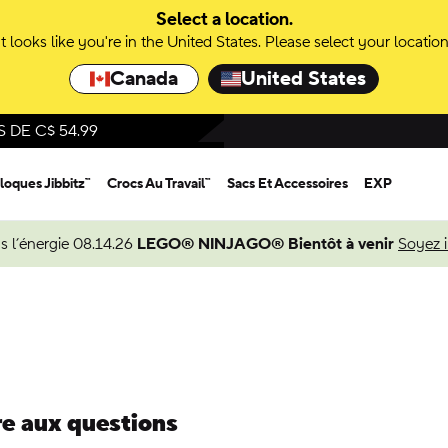
Select a location.
It looks like you're in the United States. Please select your location
Canada
United States
DE C$ 54.99
loques Jibbitz™
Crocs Au Travail™
Sacs Et Accessoires
EXP
s l’énergie 08.14.26
LEGO® NINJAGO® Bientôt à venir
Soyez 
re aux questions