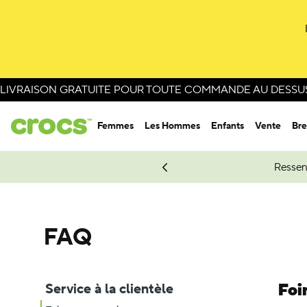
LIVRAISON GRATUITE POUR TOUTE COMMANDE AU DESSUS 
Femmes
Les Hommes
Enfants
Vente
Bre
e Spider-Man.
Magasinez Spider-Man
Ressen
FAQ
Foi
Service à la clientèle