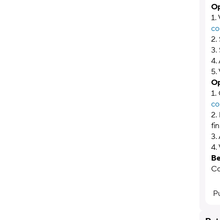
Op
1.
co
2.
3.
4.
5.
Op
1.
c
2.
fi
3.
4.
Be
Co
P