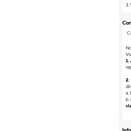
3.
Con
Co
No
Vo
1.
re
2.
di
a.
b.
cl
Inf