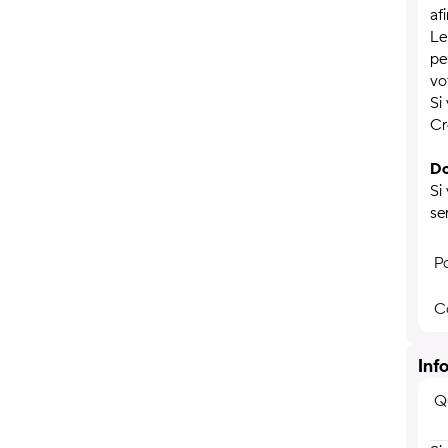
af
Le
pe
vo
Si
Cr
Do
Si
se
P
C
Inf
Qu