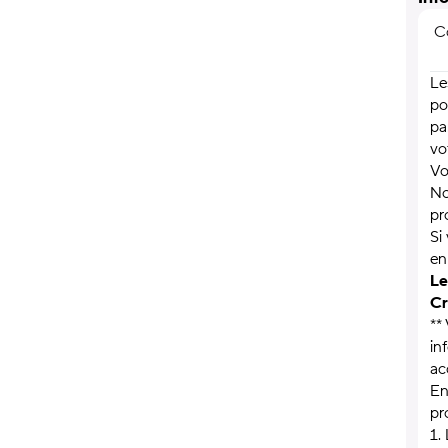
C
Le
po
pa
vo
Vo
No
pr
Si
e
Le
Cr
**
in
ac
En
pr
1.