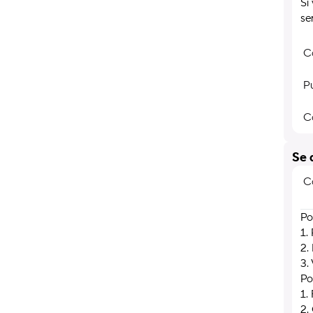
Si
se
C
P
Co
Se 
C
Po
1.
2.
3.
Po
1.
2.