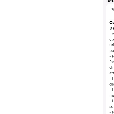
Ret
P
Ce
Da
Le
cl
ut
po
- 
fa
di
att
- 
de
- 
ma
- 
su
- 