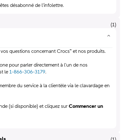
êtes désabonné de l'infolettre.
(
1
)
 à vos questions concernant Crocs™ et nos produits.
ne pour parler directement à l'un de nos
st le
1-866-306-3179
.
embre du service à la clientèle via le clavardage en
de (si disponible) et cliquez sur
Commencer un
els
(
1
)