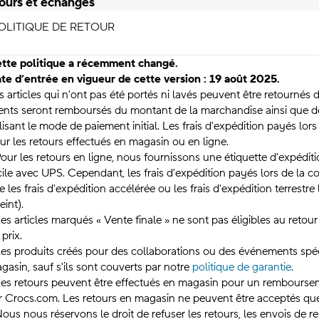
ours et échanges
OLITIQUE DE RETOUR
tte politique a récemment changé.
te d’entrée en vigueur de cette version :
19 août
2025.
s articles qui n'ont pas été portés ni lavés peuvent être retournés 
ients seront remboursés du montant de la marchandise ainsi que de 
ilisant le mode de paiement initial. Les frais d'expédition payés l
ur les retours effectués en magasin ou en ligne.
Pour les retours en ligne, nous fournissons une étiquette d'expédit
cile avec UPS. Cependant, les frais d'expédition payés lors de la 
re les frais d'expédition accélérée ou les frais d'expédition terrestre 
eint).
Les articles marqués « Vente finale » ne sont pas éligibles au retou
 prix.
Les produits créés pour des collaborations ou des événements spé
gasin, sauf s'ils sont couverts par notre
politique de garantie
.
Les retours peuvent être effectués en magasin pour un remboursem
r Crocs.com. Les retours en magasin ne peuvent être acceptés qu
Nous nous réservons le droit de refuser les retours, les envois d