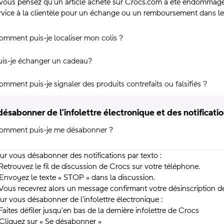
 vous pensez qu'un article acheté sur Crocs.com a été endommagé
rvice à la clientèle pour un échange ou un remboursement dans les 30
omment puis-je localiser mon colis ?
uis-je échanger un cadeau?
mment puis-je signaler des produits contrefaits ou falsifiés ?
désabonner de l'infolettre électronique et des notificati
omment puis-je me désabonner ?
ur vous désabonner des notifications par texto :
 Retrouvez le fil de discussion de Crocs sur votre téléphone.
 Envoyez le texte « STOP » dans la discussion.
 Vous recevrez alors un message confirmant votre désinscription d
ur vous désabonner de l'infolettre électronique :
 Faites défiler jusqu'en bas de la dernière infolettre de Crocs
 Cliquez sur « Se désabonner »