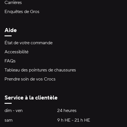
Carrières
Enquêtes de Gros
Aide
État de votre commande
Accessibilité
FAQs
Tableau des pointures de chaussures
Prendre soin de vos Crocs
Service à la clientèle
Heures d'ouverture:
dim - ven
dimanche à vendredi
24 heures
24 heures
sam
samedi
9 h HE - 21 h HE
9 h HE - 21 h HE