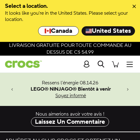
Select a location.
It looks like you're in the United States. Please select your
location.
Canada
United States
LIVRAISON GRATUITE POUR TOUTE COMMANDE AU
DESSUS DE C$ 54.99
Recherche
Men
veaux
Ressens l’énergie 08.14.26
LEGO® NINJAGO® Bientôt à venir
er-Man.
Soyez informé
an
Nous aimerions avoir votre avis !
Laissez Un Commentaire