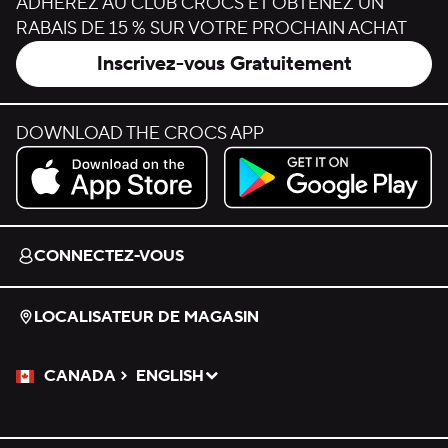
ADHÉREZ AU CLUB CROCS ET OBTENEZ UN
RABAIS DE 15 % SUR VOTRE PROCHAIN ACHAT
Inscrivez-vous Gratuitement
DOWNLOAD THE CROCS APP
Download on the App Store.
Get it on Google Play.
CONNECTEZ-VOUS
LOCALISATEUR DE MAGASIN
CANADA
ENGLISH
Veuillez sélectionner une langue
Sélectionné