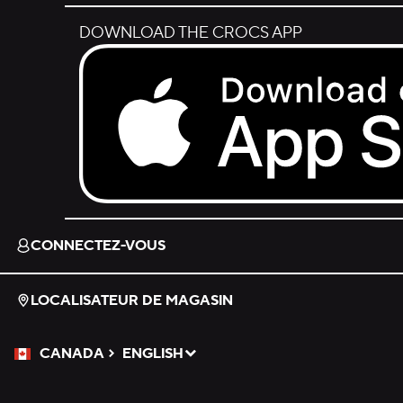
DOWNLOAD THE CROCS APP
Download on the App Store.
CONNECTEZ-VOUS
LOCALISATEUR DE MAGASIN
CANADA
ENGLISH
Veuillez sélectionner une langue
Sélectionné