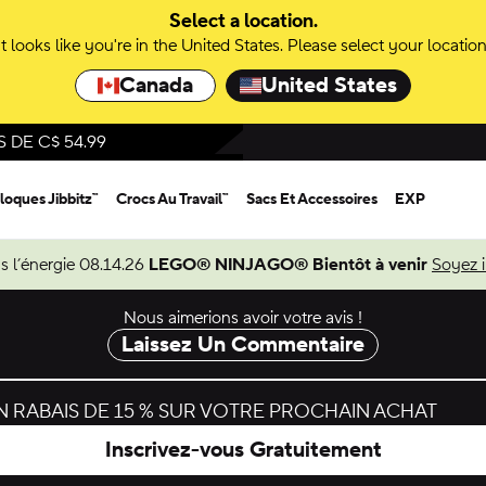
Select a location.
It looks like you're in the United States. Please select your location
Canada
United States
DE C$ 54.99
loques Jibbitz™
Crocs Au Travail™
Sacs Et Accessoires
EXP
s l’énergie 08.14.26
LEGO® NINJAGO® Bientôt à venir
Soyez 
Nous aimerions avoir votre avis !
Laissez Un Commentaire
 RABAIS DE 15 % SUR VOTRE PROCHAIN ACHAT
Inscrivez-vous Gratuitement