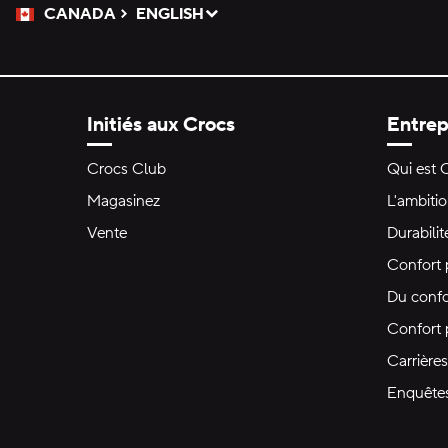
CANADA
ENGLISH
Veuillez sélectionner une langue
Sélectionné
Initiés aux Crocs
Entrep
Crocs Club
Qui est 
Magasinez
L'ambiti
Vente
Durabilit
Confort 
Du confo
Confort
Carrières
Enquête