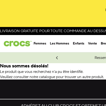
LIVRAISON GRATUITE POUR TOUTE COMMANDE AU DESSUS 
Femmes
Les Hommes
Enfants
Vente
Bre
e Spider-Man.
Magasinez Spider-Man
Ressen
Nous sommes désolés!
Le produit que vous recherchez n'a pu être identifié.
Veuillez consulter notre catalogue pour trouver un autre produit.