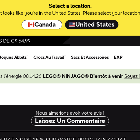
Select a location.
It looks like you're in the United States. Please select your location
Canada
United States
DE C$ 54.99
loques Jibbitz™
Crocs Au Travail™
Sacs Et Accessoires
EXP
s l’énergie 08.14.26
LEGO® NINJAGO® Bientôt à venir
Soyez 
Nous aimerions avoir votre avis !
Laissez Un Commentaire