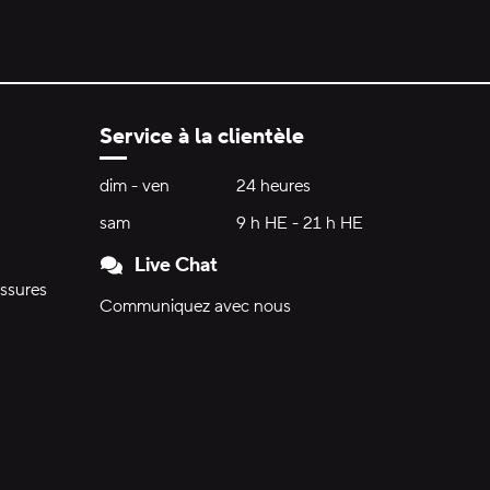
Service à la clientèle
Heures d'ouverture:
dim - ven
dimanche à vendredi
24 heures
24 heures
sam
samedi
9 h HE - 21 h HE
9 h HE - 21 h HE
Live Chat
ssures
Communiquez avec nous