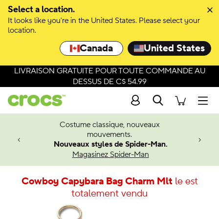
Select a location.
It looks like you're in the United States. Please select your
location.
Canada
United States
LIVRAISON GRATUITE POUR TOUTE COMMANDE AU
DESSUS DE C$ 54.99
Recherche
Men
Costume classique, nouveaux
4.26
mouvements.
 à venir
Nouveaux styles de Spider-Man.
Magasinez Spider-Man
Cowboy Capybara Bag Charm Mlt
le est
totalement vendu