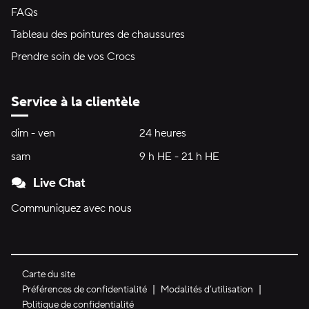
FAQs
Tableau des pointures de chaussures
Prendre soin de vos Crocs
Service à la clientèle
Heures d'ouverture:
dim - ven
dimanche à vendredi
24 heures
24 heures
sam
samedi
9 h HE - 21 h HE
9 h HE - 21 h HE
Live Chat
Communiquez avec nous
Carte du site
Préférences de confidentialité
Modalités d’utilisation
Politique de confidentialité