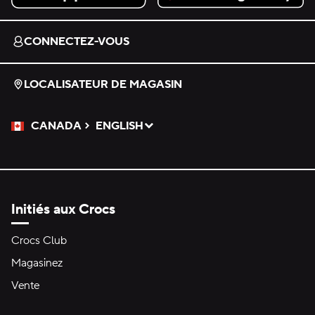
Download on the App Store.
Get it on Google Play.
CONNECTEZ-VOUS
LOCALISATEUR DE MAGASIN
CANADA
ENGLISH
Veuillez sélectionner une langue
Sélectionné
Initiés aux Crocs
Crocs Club
Magasinez
Vente