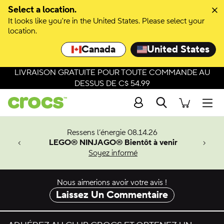
Passer à la sélection de couleurs
Select a location.
It looks like you're in the United States. Please select your
Passer aux détails du produit
location.
Canada
United States
LIVRAISON GRATUITE POUR TOUTE COMMANDE AU
DESSUS DE C$ 54.99
Recherche
Men
veaux
Ressens l’énergie 08.14.26
LEGO® NINJAGO® Bientôt à venir
er-Man.
Soyez informé
an
Nous aimerions avoir votre avis !
Laissez Un Commentaire