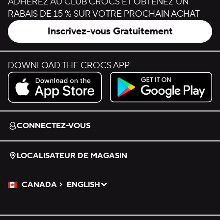
ADHÉREZ AU CLUB CROCS ET OBTENEZ UN
RABAIS DE 15 % SUR VOTRE PROCHAIN ACHAT
Inscrivez-vous Gratuitement
DOWNLOAD THE CROCS APP
Download on the App Store.
Get it on Google Play.
CONNECTEZ-VOUS
LOCALISATEUR DE MAGASIN
CANADA
ENGLISH
Veuillez sélectionner une langue
Sélectionné