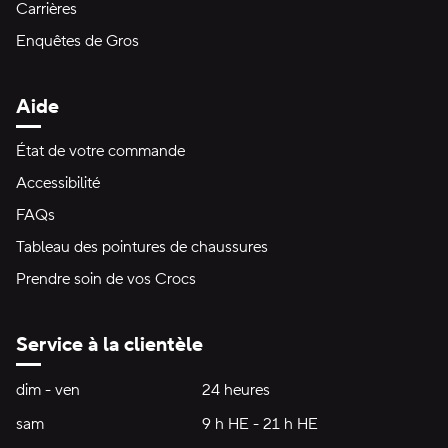
Carrières
Enquêtes de Gros
Aide
État de votre commande
Accessibilité
FAQs
Tableau des pointures de chaussures
Prendre soin de vos Crocs
Service à la clientèle
Heures d'ouverture:
dim - ven
dimanche à vendredi
24 heures
24 heures
sam
samedi
9 h HE - 21 h HE
9 h HE - 21 h HE