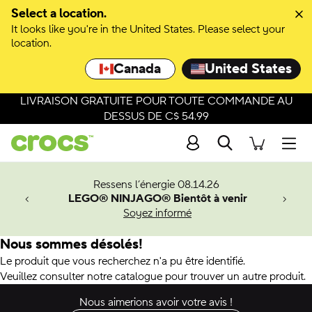
Select a location.
It looks like you're in the United States. Please select your
location.
Canada
United States
LIVRAISON GRATUITE POUR TOUTE COMMANDE AU
DESSUS DE C$ 54.99
Recherche
Men
veaux
Ressens l’énergie 08.14.26
LEGO® NINJAGO® Bientôt à venir
er-Man.
Soyez informé
an
Nous sommes désolés!
Le produit que vous recherchez n'a pu être identifié.
Veuillez consulter notre catalogue pour trouver un autre produit.
Nous aimerions avoir votre avis !