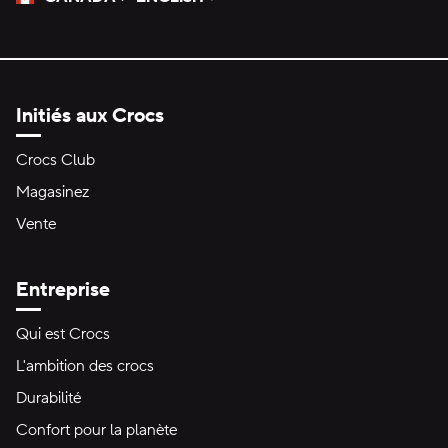
Veuillez sélectionner une langue
Sélectionné
Initiés aux Crocs
Crocs Club
Magasinez
Vente
Entreprise
Qui est Crocs
L'ambition des crocs
Durabilité
Confort pour la planète