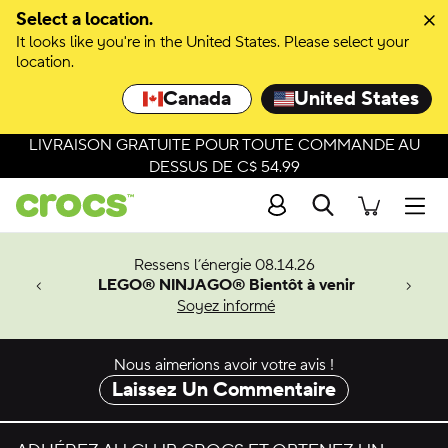
Passer à la sélection de couleurs
Select a location.
It looks like you're in the United States. Please select your
Passer aux détails du produit
location.
Canada
United States
LIVRAISON GRATUITE POUR TOUTE COMMANDE AU
DESSUS DE C$ 54.99
Recherche
Men
veaux
Ressens l’énergie 08.14.26
LEGO® NINJAGO® Bientôt à venir
er-Man.
Soyez informé
an
Nous aimerions avoir votre avis !
Laissez Un Commentaire