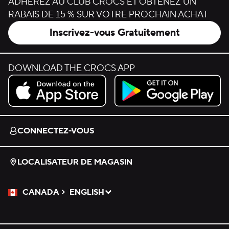
ADHÉREZ AU CLUB CROCS ET OBTENEZ UN
RABAIS DE 15 % SUR VOTRE PROCHAIN ACHAT
Inscrivez-vous Gratuitement
DOWNLOAD THE CROCS APP
Download on the App Store.
Get it on Google Play.
CONNECTEZ-VOUS
LOCALISATEUR DE MAGASIN
CANADA
ENGLISH
Veuillez sélectionner une langue
Sélectionné