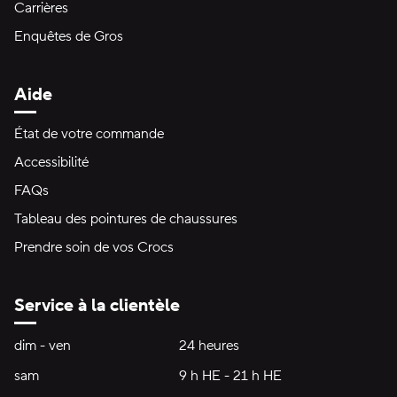
Carrières
Enquêtes de Gros
Aide
État de votre commande
Accessibilité
FAQs
Tableau des pointures de chaussures
Prendre soin de vos Crocs
Service à la clientèle
Heures d'ouverture:
dim - ven
dimanche à vendredi
24 heures
24 heures
sam
samedi
9 h HE - 21 h HE
9 h HE - 21 h HE