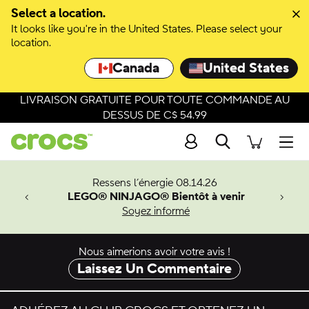
Passer à la sélection de couleurs
Select a location.
It looks like you're in the United States. Please select your
Passer aux détails du produit
location.
Canada
United States
LIVRAISON GRATUITE POUR TOUTE COMMANDE AU
DESSUS DE C$ 54.99
Recherche
Men
veaux
Ressens l’énergie 08.14.26
LEGO® NINJAGO® Bientôt à venir
er-Man.
Soyez informé
an
Nous aimerions avoir votre avis !
Laissez Un Commentaire