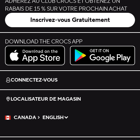
ADHÉREZ AU CLUB CROCS ET OBTENEZ UN
RABAIS DE 15 % SUR VOTRE PROCHAIN ACHAT
Inscrivez-vous Gratuitement
DOWNLOAD THE CROCS APP
Download on the App Store.
Get it on Google Play.
CONNECTEZ-VOUS
LOCALISATEUR DE MAGASIN
CANADA
ENGLISH
Veuillez sélectionner une langue
Sélectionné