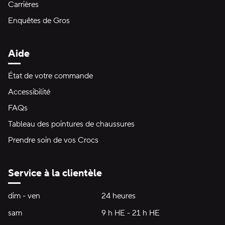
Carrières
Enquêtes de Gros
Aide
État de votre commande
Accessibilité
FAQs
Tableau des pointures de chaussures
Prendre soin de vos Crocs
Service à la clientèle
Heures d'ouverture:
dim - ven
dimanche à vendredi
24 heures
24 heures
sam
samedi
9 h HE - 21 h HE
9 h HE - 21 h HE