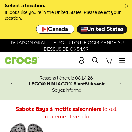
Select a location.
It looks like you're in the United States. Please select your
location.
Canada
United States
LIVRAISON GRATUITE POUR TOUTE COMMANDE AU
DESSUS DE C$ 54.99
Recherche
Men
veaux
Ressens l’énergie 08.14.26
LEGO® NINJAGO® Bientôt à venir
er-Man.
Soyez informé
an
Sabots Baya à motifs saisonniers
le est
totalement vendu