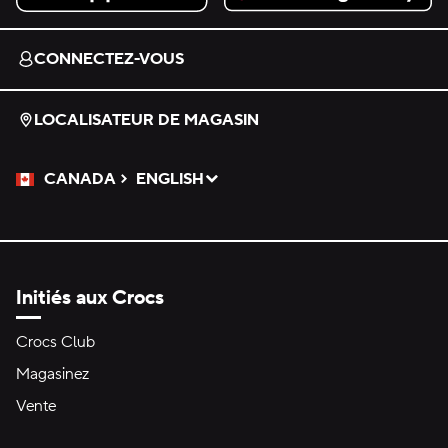
Download on the App Store.
Get it on Google Play.
CONNECTEZ-VOUS
LOCALISATEUR DE MAGASIN
CANADA
ENGLISH
Veuillez sélectionner une langue
Sélectionné
Initiés aux Crocs
Crocs Club
Magasinez
Vente