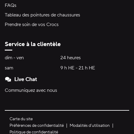
FAQs
Tableau des pointures de chaussures
Prendre soin de vos Crocs
Service à la clientèle
Heures d'ouverture:
dim - ven
dimanche à vendredi
24 heures
24 heures
sam
samedi
9 h HE - 21 h HE
9 h HE - 21 h HE
Live Chat
Communiquez avec nous
Carte du site
Préférences de confidentialité
Modalités d’utilisation
Politique de confidentialité