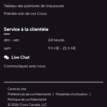
Tableau des pointures de chaussures
Prendre soin de vos Crocs
Service à la clientèle
Heures d'ouverture:
dim - ven
dimanche à vendredi
24 heures
24 heures
sam
samedi
9 h HE - 21 h HE
9 h HE - 21 h HE
Live Chat
Communiquez avec nous
Carte du site
Préférences de confidentialité
Modalités d’utilisation
Politique de confidentialité
©
2026
Crocs Canada, LLC