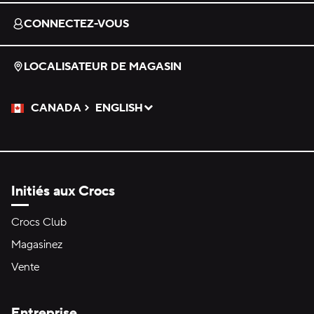
CONNECTEZ-VOUS
LOCALISATEUR DE MAGASIN
CANADA
ENGLISH
Veuillez sélectionner une langue
Sélectionné
Initiés aux Crocs
Crocs Club
Magasinez
Vente
Entreprise