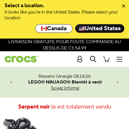
Select a location.
It looks like you're in the United States. Please select your
location.
Canada
United States
LIVRAISON GRATUITE POUR TOUTE COMMANDE AU
DESSUS DE C$ 54.99
Recherche
Men
veaux
Ressens l’énergie 08.14.26
LEGO® NINJAGO® Bientôt à venir
er-Man.
Soyez informé
an
Serpent noir
le est totalement vendu