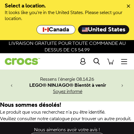
Select a location.
It looks like you're in the United States. Please select your
location.
Canada
United States
LIVRAISON GRATUITE POUR TOUTE COMMANDE AU
DESSUS DE C$ 54.99
Recherche
Men
veaux
Ressens l’énergie 08.14.26
LEGO® NINJAGO® Bientôt à venir
er-Man.
Soyez informé
an
Nous sommes désolés!
Le produit que vous recherchez n'a pu être identifié.
Veuillez consulter notre catalogue pour trouver un autre produit.
Nous aimerions avoir votre avis !