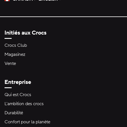
Veuillez sélectionner une langue
Sélectionné
Initiés aux Crocs
Crocs Club
Magasinez
Vente
Entreprise
Qui est Crocs
L'ambition des crocs
Durabilité
Confort pour la planète