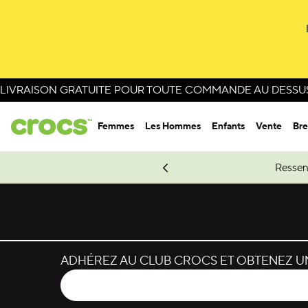
Passer à la sélection de couleurs
Passer aux détails du produit
LIVRAISON GRATUITE POUR TOUTE COMMANDE AU DESSUS 
Femmes
Les Hommes
Enfants
Vente
Bre
e Spider-Man.
Magasinez Spider-Man
Ressen
ADHÉREZ AU CLUB CROCS ET OBTENEZ UN