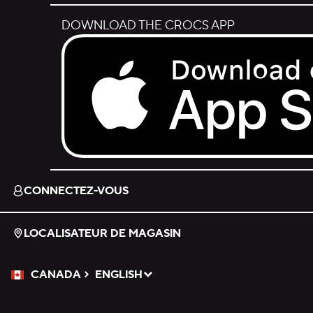
DOWNLOAD THE CROCS APP
Download on the App Store.
CONNECTEZ-VOUS
LOCALISATEUR DE MAGASIN
CANADA
ENGLISH
Veuillez sélectionner une langue
Sélectionné