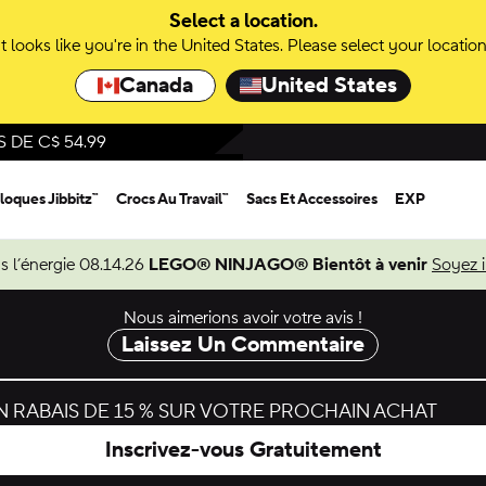
Select a location.
It looks like you're in the United States. Please select your location
Canada
United States
DE C$ 54.99
loques Jibbitz™
Crocs Au Travail™
Sacs Et Accessoires
EXP
s l’énergie 08.14.26
LEGO® NINJAGO® Bientôt à venir
Soyez 
Nous aimerions avoir votre avis !
Laissez Un Commentaire
 RABAIS DE 15 % SUR VOTRE PROCHAIN ACHAT
Inscrivez-vous Gratuitement