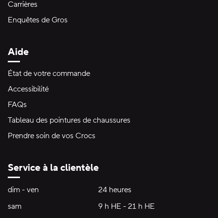
Carrières
Enquêtes de Gros
Aide
État de votre commande
Accessibilité
FAQs
Tableau des pointures de chaussures
Prendre soin de vos Crocs
Service à la clientèle
Heures d'ouverture:
dim - ven
dimanche à vendredi
24 heures
24 heures
sam
samedi
9 h HE - 21 h HE
9 h HE - 21 h HE