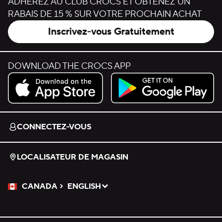
ADHÉREZ AU CLUB CROCS ET OBTENEZ UN
RABAIS DE 15 % SUR VOTRE PROCHAIN ACHAT
Inscrivez-vous Gratuitement
DOWNLOAD THE CROCS APP
Download on the App Store.
Get it on Google Play.
CONNECTEZ-VOUS
LOCALISATEUR DE MAGASIN
CANADA
ENGLISH
Veuillez sélectionner une langue
Sélectionné