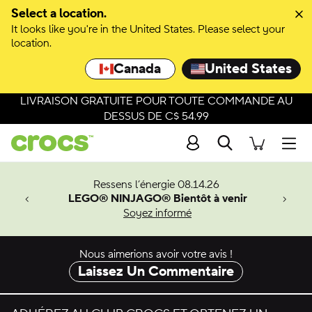
Passer à la sélection de couleurs
Select a location.
It looks like you're in the United States. Please select your
Passer aux détails du produit
location.
Canada
United States
LIVRAISON GRATUITE POUR TOUTE COMMANDE AU
DESSUS DE C$ 54.99
Recherche
Men
veaux
Ressens l’énergie 08.14.26
LEGO® NINJAGO® Bientôt à venir
er-Man.
Soyez informé
an
Nous aimerions avoir votre avis !
Laissez Un Commentaire