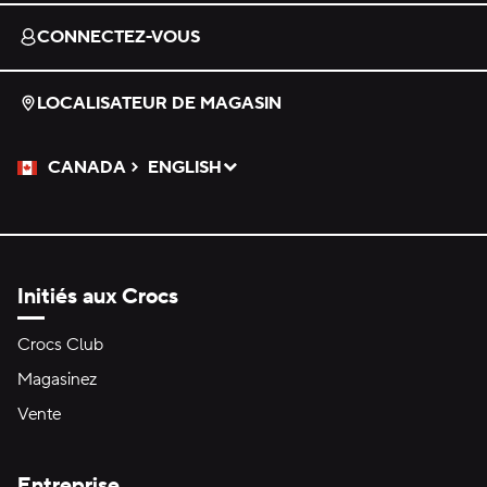
CONNECTEZ-VOUS
LOCALISATEUR DE MAGASIN
CANADA
ENGLISH
Veuillez sélectionner une langue
Sélectionné
Initiés aux Crocs
Crocs Club
Magasinez
Vente
Entreprise