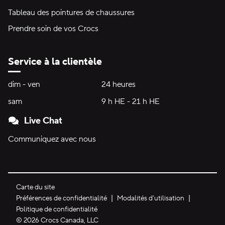
Tableau des pointures de chaussures
Prendre soin de vos Crocs
Service à la clientèle
Heures d'ouverture:
dim - ven
dimanche à vendredi
24 heures
24 heures
sam
samedi
9 h HE - 21 h HE
9 h HE - 21 h HE
Live Chat
Communiquez avec nous
Carte du site
Préférences de confidentialité
Modalités d’utilisation
Politique de confidentialité
©
2026
Crocs Canada, LLC