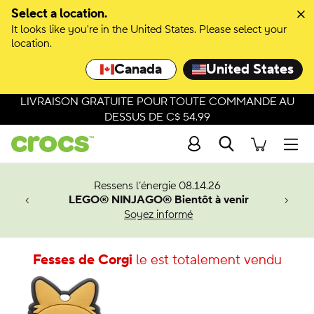
Select a location.
It looks like you're in the United States. Please select your
location.
Canada
United States
LIVRAISON GRATUITE POUR TOUTE COMMANDE AU
DESSUS DE C$ 54.99
Recherche
Men
veaux
Ressens l’énergie 08.14.26
LEGO® NINJAGO® Bientôt à venir
er-Man.
Soyez informé
an
Fesses de Corgi
le est totalement vendu