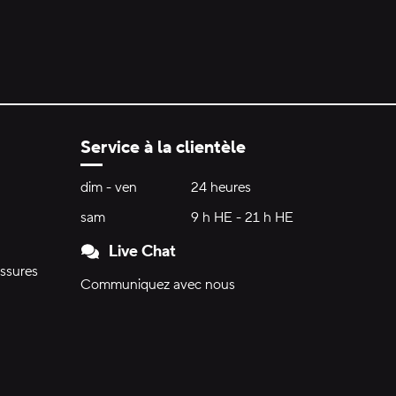
Service à la clientèle
Heures d'ouverture:
dim - ven
dimanche à vendredi
24 heures
24 heures
sam
samedi
9 h HE - 21 h HE
9 h HE - 21 h HE
Live Chat
ssures
Communiquez avec nous