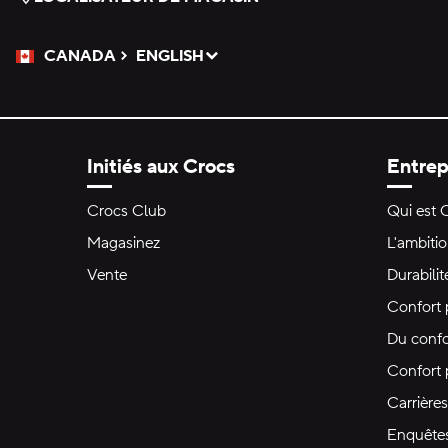
CANADA
ENGLISH
Veuillez sélectionner une langue
Sélectionné
Initiés aux Crocs
Entrep
Crocs Club
Qui est 
Magasinez
L'ambiti
Vente
Durabilit
Confort 
Du confo
Confort
Carrières
Enquête