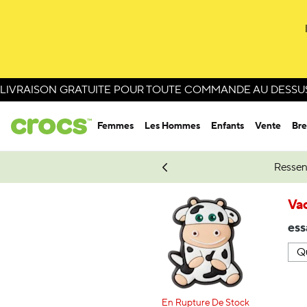
LIVRAISON GRATUITE POUR TOUTE COMMANDE AU DESSUS 
Femmes
Les Hommes
Enfants
Vente
Bre
e Spider-Man.
Magasinez Spider-Man
Ressen
Va
ess
En Rupture De Stock