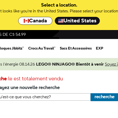
Select a location.
It looks like you're in the United States. Please select your location
Canada
United States
DE C$ 54.99
loques Jibbitz™
Crocs Au Travail™
Sacs Et Accessoires
EXP
s l’énergie 08.14.26
LEGO® NINJAGO® Bientôt à venir
Soyez 
che
le est totalement vendu
ayez une nouvelle recherche
recherche