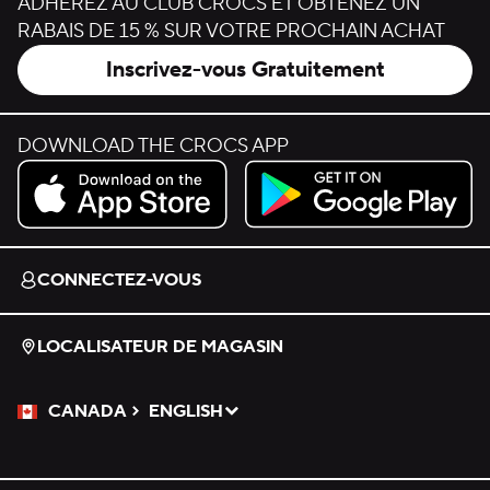
ADHÉREZ AU CLUB CROCS ET OBTENEZ UN
RABAIS DE 15 % SUR VOTRE PROCHAIN ACHAT
Inscrivez-vous Gratuitement
DOWNLOAD THE CROCS APP
Download on the App Store.
Get it on Google Play.
CONNECTEZ-VOUS
LOCALISATEUR DE MAGASIN
CANADA
ENGLISH
Veuillez sélectionner une langue
Sélectionné