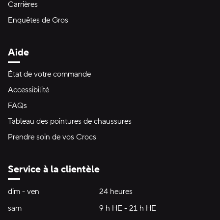
Carrières
Enquêtes de Gros
Aide
État de votre commande
Accessibilité
FAQs
Tableau des pointures de chaussures
Prendre soin de vos Crocs
Service à la clientèle
Heures d'ouverture:
dim - ven
dimanche à vendredi
24 heures
24 heures
sam
samedi
9 h HE - 21 h HE
9 h HE - 21 h HE