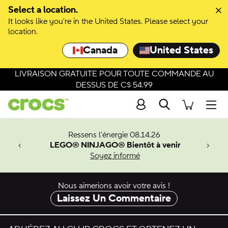
Passer à la sélection de couleurs
Select a location.
It looks like you're in the United States. Please select your
Passer aux détails du produit
location.
Canada
United States
LIVRAISON GRATUITE POUR TOUTE COMMANDE AU
DESSUS DE C$ 54.99
Recherche
Men
veaux
Ressens l’énergie 08.14.26
LEGO® NINJAGO® Bientôt à venir
er-Man.
Soyez informé
an
Nous aimerions avoir votre avis !
Laissez Un Commentaire