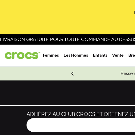
Passer à la sélection de couleurs
Passer aux détails du produit
LIVRAISON GRATUITE POUR TOUTE COMMANDE AU DESSUS 
Femmes
Les Hommes
Enfants
Vente
Bre
e Spider-Man.
Magasinez Spider-Man
Ressen
ADHÉREZ AU CLUB CROCS ET OBTENEZ UN