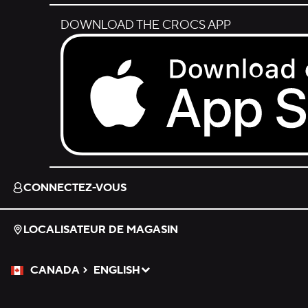
DOWNLOAD THE CROCS APP
Download on the App Store.
CONNECTEZ-VOUS
LOCALISATEUR DE MAGASIN
CANADA
ENGLISH
Veuillez sélectionner une langue
Sélectionné