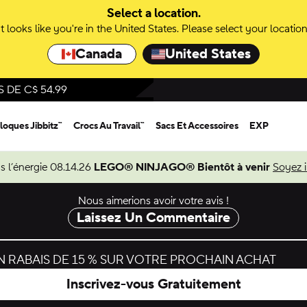
Select a location.
It looks like you're in the United States. Please select your location
Canada
United States
DE C$ 54.99
loques Jibbitz™
Crocs Au Travail™
Sacs Et Accessoires
EXP
s l’énergie 08.14.26
LEGO® NINJAGO® Bientôt à venir
Soyez 
Nous aimerions avoir votre avis !
Laissez Un Commentaire
 RABAIS DE 15 % SUR VOTRE PROCHAIN ACHAT
Inscrivez-vous Gratuitement