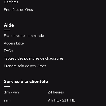
Carrières
Enquêtes de Gros
Aide
État de votre commande
Accessibilité
FAQs
Tableau des pointures de chaussures
Prendre soin de vos Crocs
Service à la clientèle
Heures d'ouverture:
dim - ven
dimanche à vendredi
24 heures
24 heures
sam
samedi
9 h HE - 21 h HE
9 h HE - 21 h HE