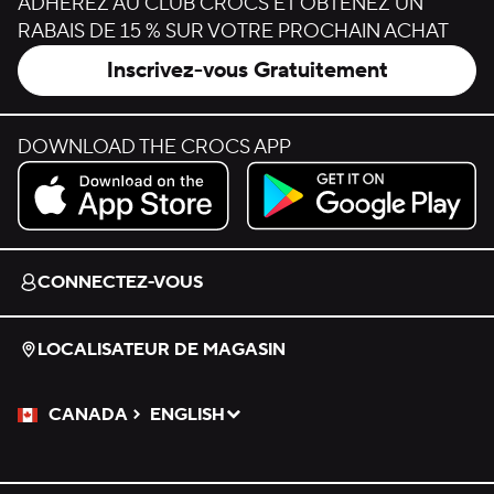
ADHÉREZ AU CLUB CROCS ET OBTENEZ UN
RABAIS DE 15 % SUR VOTRE PROCHAIN ACHAT
Inscrivez-vous Gratuitement
DOWNLOAD THE CROCS APP
Download on the App Store.
Get it on Google Play.
CONNECTEZ-VOUS
LOCALISATEUR DE MAGASIN
CANADA
ENGLISH
Veuillez sélectionner une langue
Sélectionné