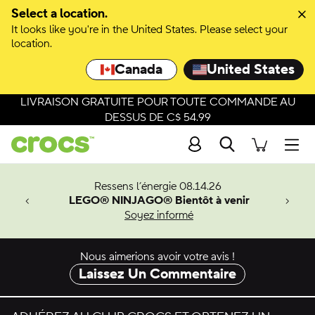
Passer à la sélection de couleurs
Select a location.
It looks like you're in the United States. Please select your
Passer aux détails du produit
location.
Canada
United States
LIVRAISON GRATUITE POUR TOUTE COMMANDE AU
DESSUS DE C$ 54.99
Recherche
Men
veaux
Ressens l’énergie 08.14.26
LEGO® NINJAGO® Bientôt à venir
er-Man.
Soyez informé
an
Nous aimerions avoir votre avis !
Laissez Un Commentaire