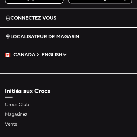
Download on the App Store.
Get it on Google Play.
CONNECTEZ-VOUS
LOCALISATEUR DE MAGASIN
CANADA
ENGLISH
Veuillez sélectionner une langue
Sélectionné
Initiés aux Crocs
Crocs Club
Magasinez
Vente