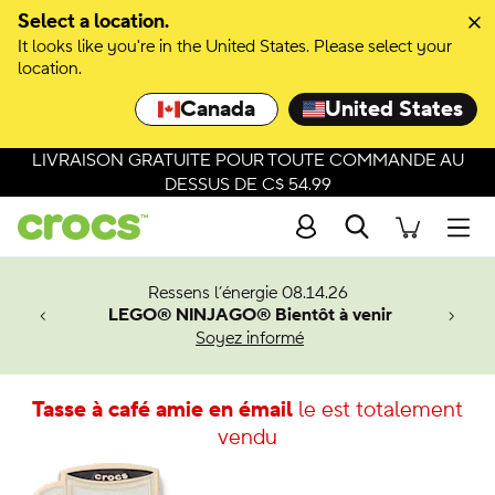
Select a location.
It looks like you're in the United States. Please select your
location.
Canada
United States
LIVRAISON GRATUITE POUR TOUTE COMMANDE AU
DESSUS DE C$ 54.99
Recherche
Men
veaux
Ressens l’énergie 08.14.26
LEGO® NINJAGO® Bientôt à venir
er-Man.
Soyez informé
an
Tasse à café amie en émail
le est totalement
vendu