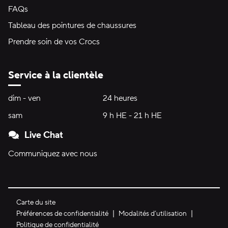
FAQs
Tableau des pointures de chaussures
Prendre soin de vos Crocs
Service à la clientèle
Heures d'ouverture:
dim - ven
dimanche à vendredi
24 heures
24 heures
sam
samedi
9 h HE - 21 h HE
9 h HE - 21 h HE
Live Chat
Communiquez avec nous
Carte du site
Préférences de confidentialité
Modalités d’utilisation
Politique de confidentialité