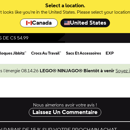
Select a location.
It looks like you're in the United States. Please select your location
Canada
United States
DE C$ 54.99
loques Jibbitz™
Crocs Au Travail™
Sacs Et Accessoires
EXP
s l’énergie 08.14.26
LEGO® NINJAGO® Bientôt à venir
Soyez 
Nous aimerions avoir votre avis !
Laissez Un Commentaire