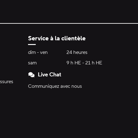
Service à la clientèle
Heures d'ouverture:
dim - ven
dimanche à vendredi
24 heures
24 heures
sam
samedi
9 h HE - 21 h HE
9 h HE - 21 h HE
Live Chat
ssures
Communiquez avec nous