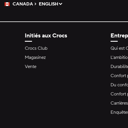
CANADA
ENGLISH
Veuillez sélectionner une langue
Sélectionné
Initiés aux Crocs
Entrep
Crocs Club
Qui est 
Magasinez
L'ambiti
Vente
Durabilit
Confort 
Du confo
Confort
Carrières
Enquête