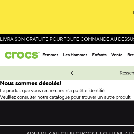
LIVRAISON GRATUITE POUR TOUTE COMMANDE AU DESSUS 
Femmes
Les Hommes
Enfants
Vente
Bre
e Spider-Man.
Magasinez Spider-Man
Ressen
Nous sommes désolés!
Le produit que vous recherchez n'a pu être identifié.
Veuillez consulter notre catalogue pour trouver un autre produit.