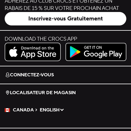
ADHÉREZ AU CLUB CROCS ET OBTENEZ UN
RABAIS DE 15 % SUR VOTRE PROCHAIN ACHAT
Inscrivez-vous Gratuitement
DOWNLOAD THE CROCS APP
Download on the App Store.
Get it on Google Play.
CONNECTEZ-VOUS
LOCALISATEUR DE MAGASIN
CANADA
ENGLISH
Veuillez sélectionner une langue
Sélectionné