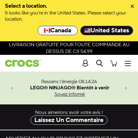
Passer à la sélection de couleurs
Select a location.
It looks like you're in the United States. Please select your
Passer aux détails du produit
location.
Canada
United States
LIVRAISON GRATUITE POUR TOUTE COMMANDE AU
DESSUS DE C$ 54.99
Recherche
Men
veaux
Ressens l’énergie 08.14.26
LEGO® NINJAGO® Bientôt à venir
er-Man.
Soyez informé
an
Nous aimerions avoir votre avis !
Laissez Un Commentaire