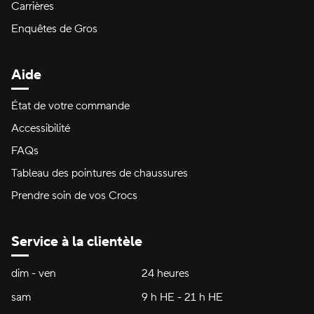
Carrières
Enquêtes de Gros
Aide
État de votre commande
Accessibilité
FAQs
Tableau des pointures de chaussures
Prendre soin de vos Crocs
Service à la clientèle
Heures d'ouverture:
dim - ven
dimanche à vendredi
24 heures
24 heures
sam
samedi
9 h HE - 21 h HE
9 h HE - 21 h HE