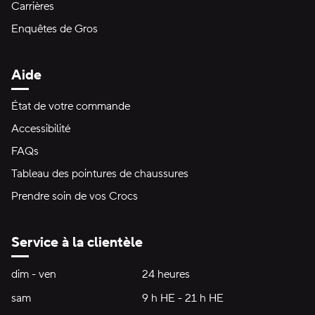
Carrières
Enquêtes de Gros
Aide
État de votre commande
Accessibilité
FAQs
Tableau des pointures de chaussures
Prendre soin de vos Crocs
Service à la clientèle
Heures d'ouverture:
dim - ven
dimanche à vendredi
24 heures
24 heures
sam
samedi
9 h HE - 21 h HE
9 h HE - 21 h HE