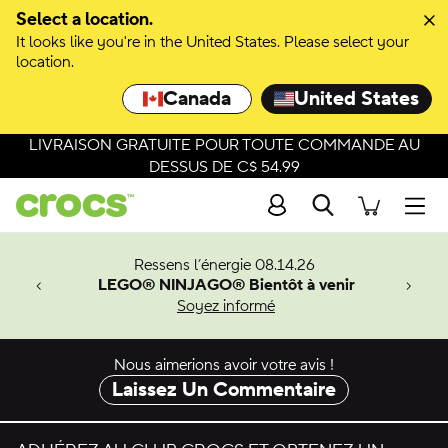
Passer à la sélection de couleurs
Select a location.
It looks like you're in the United States. Please select your
Passer aux détails du produit
location.
Canada
United States
LIVRAISON GRATUITE POUR TOUTE COMMANDE AU
DESSUS DE C$ 54.99
Recherche
Men
veaux
Ressens l’énergie 08.14.26
LEGO® NINJAGO® Bientôt à venir
er-Man.
Soyez informé
an
Nous aimerions avoir votre avis !
Laissez Un Commentaire