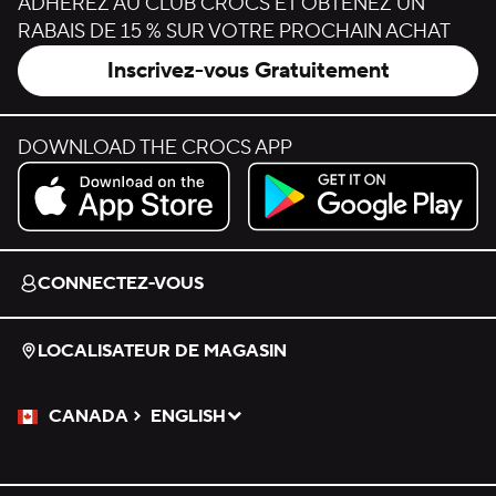
ADHÉREZ AU CLUB CROCS ET OBTENEZ UN
RABAIS DE 15 % SUR VOTRE PROCHAIN ACHAT
Inscrivez-vous Gratuitement
DOWNLOAD THE CROCS APP
Download on the App Store.
Get it on Google Play.
CONNECTEZ-VOUS
LOCALISATEUR DE MAGASIN
CANADA
ENGLISH
Veuillez sélectionner une langue
Sélectionné