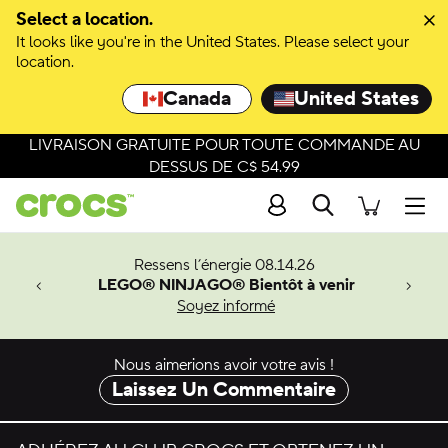
Passer à la sélection de couleurs
Select a location.
It looks like you're in the United States. Please select your
Passer aux détails du produit
location.
Canada
United States
LIVRAISON GRATUITE POUR TOUTE COMMANDE AU
DESSUS DE C$ 54.99
Recherche
Men
veaux
Ressens l’énergie 08.14.26
LEGO® NINJAGO® Bientôt à venir
er-Man.
Soyez informé
an
Nous aimerions avoir votre avis !
Laissez Un Commentaire