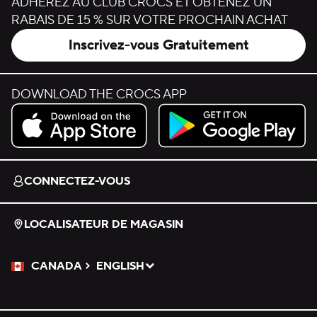
ADHÉREZ AU CLUB CROCS ET OBTENEZ UN
RABAIS DE 15 % SUR VOTRE PROCHAIN ACHAT
Inscrivez-vous Gratuitement
DOWNLOAD THE CROCS APP
Download on the App Store.
Get it on Google Play.
CONNECTEZ-VOUS
LOCALISATEUR DE MAGASIN
CANADA
ENGLISH
Veuillez sélectionner une langue
Sélectionné