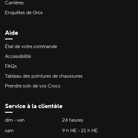
Carrières
Enquêtes de Gros
Aide
État de votre commande
Accessibilité
FAQs
Tableau des pointures de chaussures
Prendre soin de vos Crocs
Service à la clientèle
Heures d'ouverture:
dim - ven
dimanche à vendredi
24 heures
24 heures
sam
samedi
9 h HE - 21 h HE
9 h HE - 21 h HE