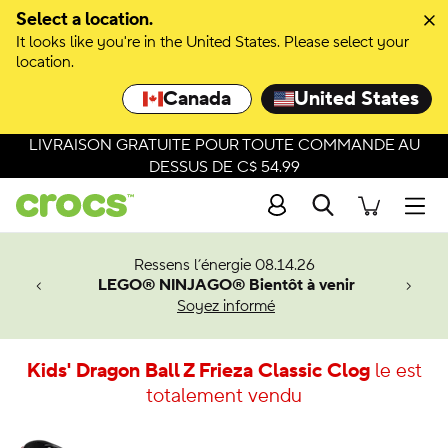
Select a location.
It looks like you're in the United States. Please select your
location.
Canada
United States
LIVRAISON GRATUITE POUR TOUTE COMMANDE AU
DESSUS DE C$ 54.99
Recherche
Men
veaux
Ressens l’énergie 08.14.26
LEGO® NINJAGO® Bientôt à venir
er-Man.
Soyez informé
an
Kids' Dragon Ball Z Frieza Classic Clog
le est
totalement vendu