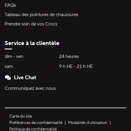
FAQs
Tableau des pointures de chaussures
Prendre soin de vos Crocs
Service à la clientèle
Heures d'ouverture:
dim - ven
dimanche à vendredi
24 heures
24 heures
sam
samedi
9 h HE - 21 h HE
9 h HE - 21 h HE
Live Chat
Communiquez avec nous
Carte du site
Préférences de confidentialité
Modalités d’utilisation
Politique de confidentialité