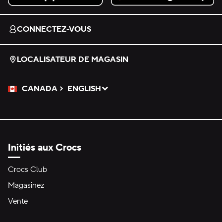
Download on the App Store.
Get it on Google Play.
CONNECTEZ-VOUS
LOCALISATEUR DE MAGASIN
CANADA
ENGLISH
Veuillez sélectionner une langue
Sélectionné
Initiés aux Crocs
Crocs Club
Magasinez
Vente